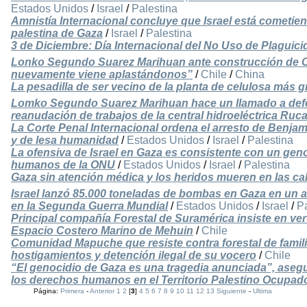
Estados Unidos
/
Israel
/
Palestina
Amnistía Internacional concluye que Israel está cometie
palestina de Gaza
/
Israel
/
Palestina
3 de Diciembre: Día Internacional del No Uso de Plaguici
Lonko Segundo Suarez Marihuan ante construcción de Ce
nuevamente viene aplastándonos”
/
Chile
/
China
La pesadilla de ser vecino de la planta de celulosa más 
Lomko Segundo Suarez Marihuan hace un llamado a defen
reanudación de trabajos de la central hidroeléctrica Ruc
La Corte Penal Internacional ordena el arresto de Benj
y de lesa humanidad
/
Estados Unidos
/
Israel
/
Palestina
La ofensiva de Israel en Gaza es consistente con un gen
humanos de la ONU
/
Estados Unidos
/
Israel
/
Palestina
Gaza sin atención médica y los heridos mueren en las cal
Israel lanzó 85.000 toneladas de bombas en Gaza en un a
en la Segunda Guerra Mundial
/
Estados Unidos
/
Israel
/
Pa
Principal compañía Forestal de Suramérica insiste en ver
Espacio Costero Marino de Mehuin
/
Chile
Comunidad Mapuche que resiste contra forestal de fami
hostigamientos y detención ilegal de su vocero
/
Chile
“El genocidio de Gaza es una tragedia anunciada”, asegur
los derechos humanos en el Territorio Palestino Ocupad
Página:
Primera
-
Anterior
1
2
[
3
]
4
5
6
7
8
9
10
11
12
13
Siguiente
-
Ultima