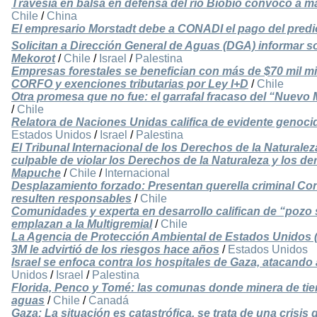
Travesía en balsa en defensa del río Biobío convocó a 
Chile
/
China
El empresario Morstadt debe a CONADI el pago del predio
Solicitan a Dirección General de Aguas (DGA) informar so
Mekorot
/
Chile
/
Israel
/
Palestina
Empresas forestales se benefician con más de $70 mil m
CORFO y exenciones tributarias por Ley I+D
/
Chile
Otra promesa que no fue: el garrafal fracaso del “Nuevo
/
Chile
Relatora de Naciones Unidas califica de evidente genocid
Estados Unidos
/
Israel
/
Palestina
El Tribunal Internacional de los Derechos de la Naturalez
culpable de violar los Derechos de la Naturaleza y los d
Mapuche
/
Chile
/
Internacional
Desplazamiento forzado: Presentan querella criminal Co
resulten responsables
/
Chile
Comunidades y experta en desarrollo califican de “pozo s
emplazan a la Multigremial
/
Chile
La Agencia de Protección Ambiental de Estados Unidos (
3M le advirtió de los riesgos hace años
/
Estados Unidos
Israel se enfoca contra los hospitales de Gaza, atacando
Unidos
/
Israel
/
Palestina
Florida, Penco y Tomé: las comunas donde minera de tie
aguas
/
Chile
/
Canadá
Gaza: La situación es catastrófica, se trata de una crisi