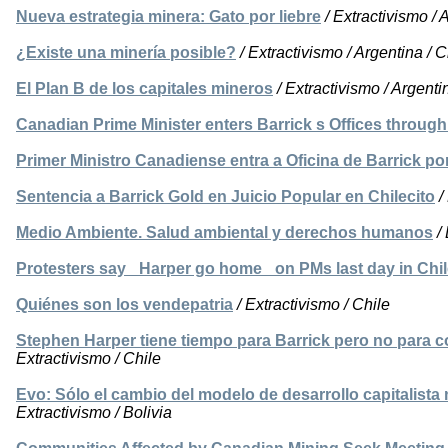
Nueva estrategia minera: Gato por liebre
/ Extractivismo / 
¿Existe una minería posible?
/ Extractivismo / Argentina / C
El Plan B de los capitales mineros
/ Extractivismo / Argenti
Canadian Prime Minister enters Barrick s Offices throug
Primer Ministro Canadiense entra a Oficina de Barrick por
Sentencia a Barrick Gold en Juicio Popular en Chilecito
/
Medio Ambiente. Salud ambiental y derechos humanos
/ 
Protesters say _Harper go home_ on PMs last day in Chi
Quiénes son los vendepatria
/ Extractivismo / Chile
Stephen Harper tiene tiempo para Barrick pero no para 
Extractivismo / Chile
Evo: Sólo el cambio del modelo de desarrollo capitalista n
Extractivismo / Bolivia