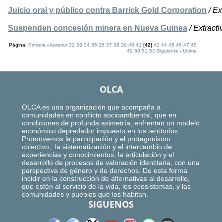
Juicio oral y público contra Barrick Gold Corporation
/ Ex
Suspenden concesión minera en Nueva Guinea
/ Extract
Página:
Primera
-
Anterior
32
33
34
35
36
37
38
39
40
41
[
42
]
43
44
45
46
47
48
49
50
51
52
Siguiente
-
Ultima
OLCA
OLCA es una organización que acompaña a
comunidades en conflicto socioambiental, que en
condiciones de profunda asimetría, enfrentan un modelo
económico depredador impuesto en los territorios.
Promovemos la participación y el protagonismo
colectivo, la sistematización y el intercambio de
experiencias y conocimientos, la articulación y el
desarrollo de procesos de valoración identitaria, con una
perspectiva de género y de derechos. De esta forma
incidir en la construcción de alternativas al desarrollo,
que estén al servicio de la vida, los ecosistemas, y las
comunidades y pueblos que los habitan.
SIGUENOS