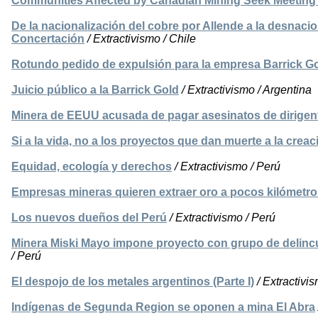
Communities Affected by Canadian Mining Seek Meeting w
De la nacionalización del cobre por Allende a la desnacion
Concertación
/ Extractivismo / Chile
Rotundo pedido de expulsión para la empresa Barrick G
Juicio público a la Barrick Gold
/ Extractivismo / Argentina
Minera de EEUU acusada de pagar asesinatos de dirigent
Si a la vida, no a los proyectos que dan muerte a la creac
Equidad, ecología y derechos
/ Extractivismo / Perú
Empresas mineras quieren extraer oro a pocos kilómetro
Los nuevos dueños del Perú
/ Extractivismo / Perú
Minera Miski Mayo impone proyecto con grupo de delin
/ Perú
El despojo de los metales argentinos (Parte I)
/ Extractivi
Indígenas de Segunda Region se oponen a mina El Abra