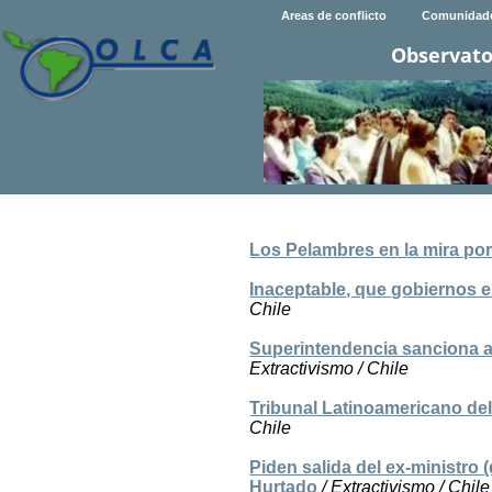
Areas de conflicto
Comunidad
Observato
Los Pelambres en la mira por
Inaceptable, que gobiernos e
Chile
Superintendencia sanciona a
Extractivismo / Chile
Tribunal Latinoamericano de
Chile
Piden salida del ex-ministro
Hurtado
/ Extractivismo / Chile