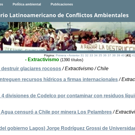
es
Política ambiental
Publicaciones
rio Latinoamericano de Conflictos Ambientales
Página:
Primera
-
Anterior
31
32
33
34
35
36
37
38
39
40
[
41
]
4
- Extractivismo
(1390 títulos)
 destruir glaciares rocosos
/ Extractivismo / Chile
ntreguen recursos hídricos a firmas internacionales
/ Extrac
 4 divisiones de Codelco por contaminar con residuos líqu
l Agua censuró a Chile por minera Los Pelambres
/ Extractiv
 (del gobierno Lagos) Jorge Rodríguez Grossi de Universida