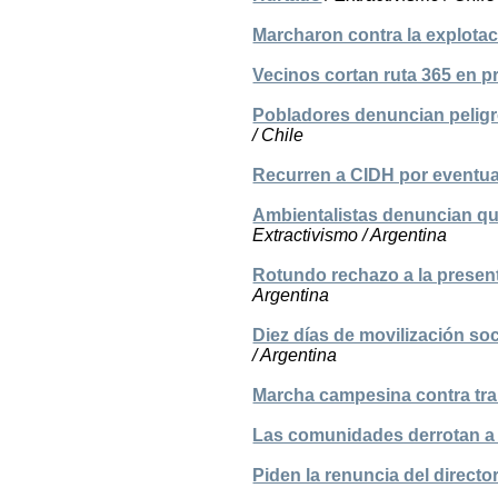
Marcharon contra la explota
Vecinos cortan ruta 365 en p
Pobladores denuncian peligr
/ Chile
Recurren a CIDH por eventual
Ambientalistas denuncian que
Extractivismo / Argentina
Rotundo rechazo a la presen
Argentina
Diez días de movilización so
/ Argentina
Marcha campesina contra tra
Las comunidades derrotan a 
Piden la renuncia del directo