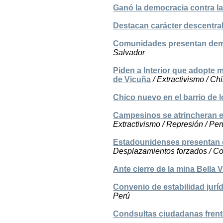
Ganó la democracia contra l
Destacan carácter descentral
Comunidades presentan dema
Salvador
Piden a Interior que adopte 
de Vicuña
/ Extractivismo / Chi
Chico nuevo en el barrio de 
Campesinos se atrincheran e
Extractivismo / Represión / Per
Estadounidenses presentan e
Desplazamientos forzados / C
Ante cierre de la mina Bella 
Convenio de estabilidad jurí
Perú
Condsultas ciudadanas frente