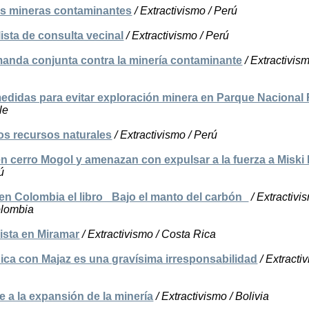
as mineras contaminantes
/ Extractivismo / Perú
ista de consulta vecinal
/ Extractivismo / Perú
nda conjunta contra la minería contaminante
/ Extractivism
medidas para evitar exploración minera en Parque Nacional
le
los recursos naturales
/ Extractivismo / Perú
n cerro Mogol y amenazan con expulsar a la fuerza a Miski
ú
n Colombia el libro _Bajo el manto del carbón_
/ Extractivi
olombia
Vista en Miramar
/ Extractivismo / Costa Rica
dica con Majaz es una gravísima irresponsabilidad
/ Extractiv
 a la expansión de la minería
/ Extractivismo / Bolivia