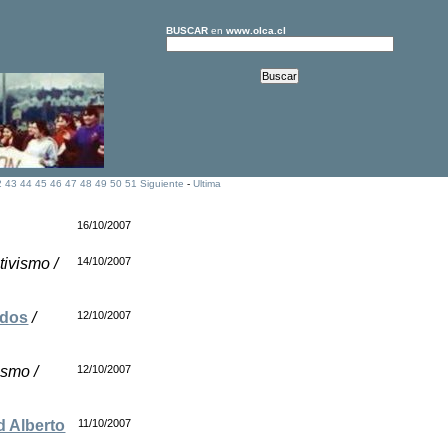
BUSCAR
en
www.olca.cl
2
43
44
45
46
47
48
49
50
51
Siguiente
-
Ultima
16/10/2007
tivismo /
14/10/2007
idos
/
12/10/2007
ismo /
12/10/2007
d Alberto
11/10/2007