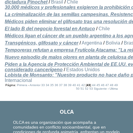
dictadura Pinochet
/
Brasil
/
Chile
30.000 médicos y profesionales exigieron la prohibición d
La criminalización de las semillas campesinas. Resistenc
Médicos piden eliminar el glifosato tras una resolución 
El lado B del negocio forestal en Antuco
/
Chile
Médicos ligan el cáncer de un pueblo argentino a los ag
Transgénicos, glifosato y cáncer
/
Argentina
/
Bolivia
/
Bras
Temporeras refutan a empresa Frutícola Atacama: "La re
Nuevo episodio de malos olores en planta de celulosa d
Piden a la Agencia de Protección Ambiental de EE.UU. e
considerado cancerígeno
/
Estados Unidos
Lobista de Monsanto: "Nuestro producto no hace daño pe
Internacional
Página:
Primera
-
Anterior
33
34
35
36
37
38
39
40
41
42
[
43
]
44
45
46
47
48
49
50
51
52
53
Siguiente
-
Ultima
OLCA
OLCA es una organización que acompaña a
comunidades en conflicto socioambiental, que en
condiciones de profunda asimetría, enfrentan un modelo