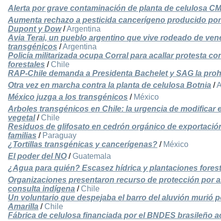
Alerta por grave contaminación de planta de celulosa C
Aumenta rechazo a pesticida cancerígeno producido por
Dupont y Dow
/
Argentina
Avia Terai, un pueblo argentino que vive rodeado de ven
transgénicos
/
Argentina
Policía militarizada ocupa Corral para acallar protesta co
forestales
/
Chile
RAP-Chile demanda a Presidenta Bachelet y SAG la prohib
Otra vez en marcha contra la planta de celulosa Botnia
/
A
México juzga a los transgénicos
/
México
Arboles transgénicos en Chile: la urgencia de modificar el
vegetal
/
Chile
Residuos de glifosato en cedrón orgánico de exportació
familias
/
Paraguay
¿Tortillas transgénicas y cancerígenas?
/
México
El poder del NO
/
Guatemala
¿Agua para quién? Escasez hídrica y plantaciones forest
Organizaciones presentaron recurso de protección por am
consulta indígena
/
Chile
Un voluntario que despejaba el barro del aluvión murió p
Amarilla
/
Chile
Fábrica de celulosa financiada por el BNDES brasileño 