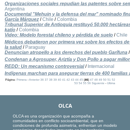
Organizaciones sociales repudian las patentes sobre semi
Argentina
Documental "Mehuin y la defensa del mar" nominado fina
García Márquez
/
Chile
/
Colombia
Tribunal Superior de Antioquia restituyó 50.000 hectár
katío
/
Colombia
Video: Modelo forestal chileno y pérdida de suelo
/
Chile
Médicos debatieron por primera vez sobre los efectos de
la salud
/
Paraguay
Denuncian atropello a los derechos del pueblo Garífuna
Condenan a Agrosuper, Ariztía y Don Pollo a pagar millo
REDD: Un mecanismo controversial
/
Internacional
Indígenas marchan para asegurar tierras de 400 familias
Página:
Primera
-
Anterior
36
37
38
39
40
41
42
43
44
45
[
46
]
47
48
49
50
51
52
53
54
55
56
Siguiente
-
Ultima
OLCA
OLCA es una organización que acompaña a
comunidades en conflicto socioambiental, que en
condiciones de profunda asimetría, enfrentan un modelo