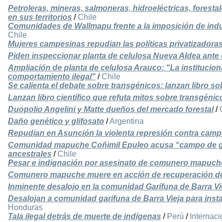
Petroleras, mineras, salmoneras, hidroeléctricas, forest
en sus territorios
/
Chile
Comunidades de Wallmapu frente a la imposición de indus
Chile
Mujeres campesinas repudian las políticas privatizadora
Piden inspeccionar planta de celulosa Nueva Aldea ante
Ampliación de planta de celulosa Arauco: "La institucion
comportamiento ilegal"
/
Chile
Se calienta el debate sobre transgénicos: lanzan libro s
Lanzan libro científico que refuta mitos sobre transgénic
Duopolio Angelini y Matte dueños del mercado forestal
/
Daño genético y glifosato
/
Argentina
Repudian en Asunción la violenta represión contra cam
Comunidad mapuche Coñimil Epuleo acusa “campo de gue
ancestrales
/
Chile
Pesar e indignación por asesinato de comunero mapuch
Comunero mapuche muere en acción de recuperación de 
Inminente desalojo en la comunidad Garífuna de Barra Vi
Desalojan a comunidad garifuna de Barra Vieja para insta
Honduras
Tala ilegal detrás de muerte de indígenas
/
Perú
/
Internaci