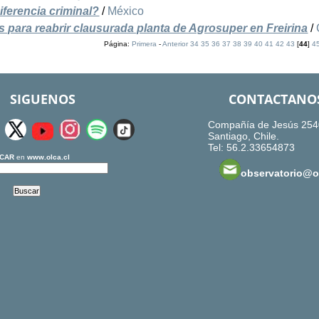
ferencia criminal?
/
México
para reabrir clausurada planta de Agrosuper en Freirina
/
Página:
Primera
-
Anterior
34
35
36
37
38
39
40
41
42
43
[
44
]
4
SIGUENOS
CONTACTANO
Compañía de Jesús 254
Santiago, Chile.
Tel: 56.2.33654873
CAR
en
www.olca.cl
observatorio@ol