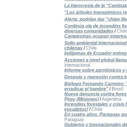
La hipocresía de la “Camina
"Los árboles transgénicos re
Alerta: podrían dar “chipe l
Continúa ola de incendios fo
diversas comunidades
/
Chil
Campesinas ocupan empresa S
Sello ambiental internacional
chilenas
/
Chile
Indígenas de Ecuador entreg
Acciones a nivel global llama
Internacional
Informe sobre agrotóxicos y 
Despojo y represión contra 
Biólogo Fernando Carneiro: 
erradicar el hambre"
/
Brasil
Nueva denuncia contra fores
Piray (Misiones)
/
Argentina
Incendios forestales y crisis
eucaliptus!
/
Chile
En cuatro años, Paraguay qu
Paraguay
Gobierno y trasnacionales d