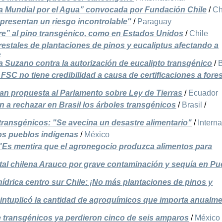
ta Mundial por el Agua” convocada por Fundación Chile
/
Ch
presentan un riesgo incontrolable"
/
Paraguay
ibre” al pino transgénico, como en Estados Unidos
/
Chile
restales de plantaciones de pinos y eucaliptus afectando a
e
uzano contra la autorización de eucalipto transgénico
/
B
 FSC no tiene credibilidad a causa de certificaciones a fore
an propuesta al Parlamento sobre Ley de Tierras
/
Ecuador
n a rechazar en Brasil los árboles transgénicos
/
Brasil
/
transgénicos: "Se avecina un desastre alimentario"
/
Intern
los pueblos indígenas
/
México
"Es mentira que el agronegocio produzca alimentos para
tal chilena Arauco por grave contaminación y sequía en Pu
 hídrica centro sur Chile: ¡No más plantaciones de pinos y
intuplicó la cantidad de agroquímicos que importa anualm
e transgénicos ya perdieron cinco de seis amparos
/
México