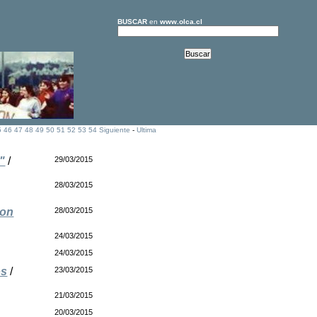
BUSCAR
en
www.olca.cl
5
46
47
48
49
50
51
52
53
54
Siguiente
-
Ultima
"
/
29/03/2015
28/03/2015
ron
28/03/2015
24/03/2015
24/03/2015
os
/
23/03/2015
21/03/2015
20/03/2015