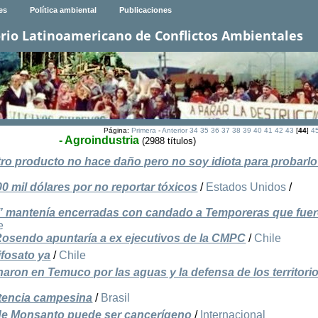
es
Política ambiental
Publicaciones
rio Latinoamericano de Conflictos Ambientales
Página:
Primera
-
Anterior
34
35
36
37
38
39
40
41
42
43
[
44
]
4
- Agroindustria
(2988 títulos)
ro producto no hace daño pero no soy idiota para probarlo
 mil dólares por no reportar tóxicos
/
Estados Unidos
/
” mantenía encerradas con candado a Temporeras que fue
e
Rosendo apuntaría a ex ejecutivos de la CMPC
/
Chile
ifosato ya
/
Chile
ron en Temuco por las aguas y la defensa de los territori
stencia campesina
/
Brasil
 de Monsanto puede ser cancerígeno
/
Internacional