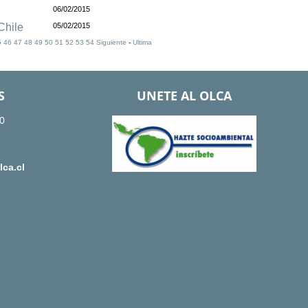
06/02/2015
Chile
05/02/2015
5
46
47
48
49
50
51
52
53
54
Siguiente
-
Ultima
S
UNETE AL OLCA
0
ca.cl