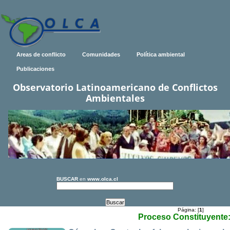
Areas de conflicto
Comunidades
Política ambiental
Publicaciones
Observatorio Latinoamericano de Conflictos
Ambientales
BUSCAR
en
www.olca.cl
Página: [
1
]
Proceso Constituyente