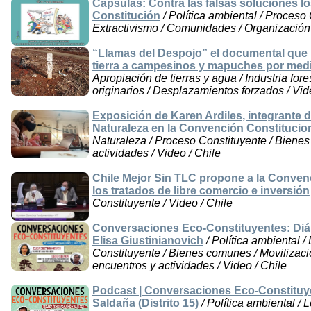
Cápsulas: Contra las falsas soluciones lo
Constitución
/ Política ambiental / Proceso C
Extractivismo / Comunidades / Organización 
“Llamas del Despojo” el documental que m
tierra a campesinos y mapuches por medi
Apropiación de tierras y agua / Industria for
originarios / Desplazamientos forzados / Vid
Exposición de Karen Ardiles, integrante 
Naturaleza en la Convención Constitucio
Naturaleza / Proceso Constituyente / Bienes
actividades / Video / Chile
Chile Mejor Sin TLC propone a la Convenci
los tratados de libre comercio e inversión
Constituyente / Video / Chile
Conversaciones Eco-Constituyentes: Diál
Elisa Giustinianovich
/ Política ambiental /
Constituyente / Bienes comunes / Movilizaci
encuentros y actividades / Video / Chile
Podcast | Conversaciones Eco-Constituye
Saldaña (Distrito 15)
/ Política ambiental / 