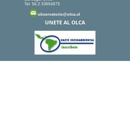
Tel: 56.2.33654873
observatorio@olca.cl
UNETE AL OLCA