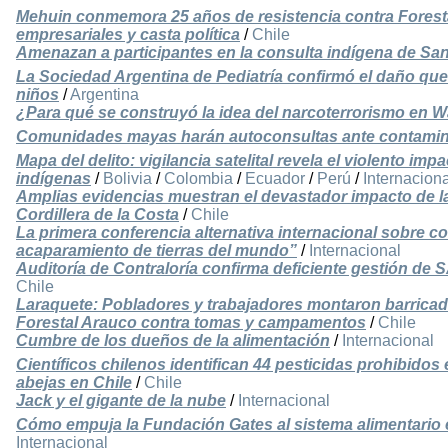
Mehuin conmemora 25 años de resistencia contra Forestal
empresariales y casta política
/
Chile
Amenazan a participantes en la consulta indígena de Sa
La Sociedad Argentina de Pediatría confirmó el daño que
niños
/
Argentina
¿Para qué se construyó la idea del narcoterrorismo en
Comunidades mayas harán autoconsultas ante contamin
Mapa del delito: vigilancia satelital revela el violento imp
indígenas
/
Bolivia
/
Colombia
/
Ecuador
/
Perú
/
Internaciona
Amplias evidencias muestran el devastador impacto de la
Cordillera de la Costa
/
Chile
La primera conferencia alternativa internacional sobre 
acaparamiento de tierras del mundo”
/
Internacional
Auditoría de Contraloría confirma deficiente gestión de
Chile
Laraquete: Pobladores y trabajadores montaron barrica
Forestal Arauco contra tomas y campamentos
/
Chile
Cumbre de los dueños de la alimentación
/
Internacional
Científicos chilenos identifican 44 pesticidas prohibido
abejas en Chile
/
Chile
Jack y el gigante de la nube
/
Internacional
Cómo empuja la Fundación Gates al sistema alimentario 
Internacional