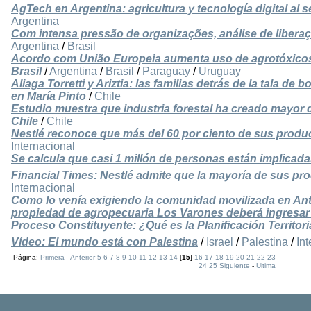
AgTech en Argentina: agricultura y tecnología digital al 
Argentina
Com intensa pressão de organizações, análise de liberaç
Argentina
/
Brasil
Acordo com União Europeia aumenta uso de agrotóxicos
Brasil
/
Argentina
/
Brasil
/
Paraguay
/
Uruguay
Aliaga Torretti y Ariztia: las familias detrás de la tala d
en María Pinto
/
Chile
Estudio muestra que industria forestal ha creado mayor 
Chile
/
Chile
Nestlé reconoce que más del 60 por ciento de sus produ
Internacional
Se calcula que casi 1 millón de personas están implicada
Financial Times: Nestlé admite que la mayoría de sus p
Internacional
Como lo venía exigiendo la comunidad movilizada en Ant
propiedad de agropecuaria Los Varones deberá ingresar
Proceso Constituyente: ¿Qué es la Planificación Territo
Vídeo: El mundo está con Palestina
/
Israel
/
Palestina
/
In
Página:
Primera
-
Anterior
5
6
7
8
9
10
11
12
13
14
[
15
]
16
17
18
19
20
21
22
23
24
25
Siguiente
-
Ultima