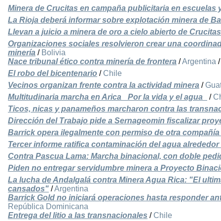
Minera de Crucitas en campaña publicitaria en escuelas 
La Rioja deberá informar sobre explotación minera de Ba
Llevan a juicio a minera de oro a cielo abierto de Crucitas
Organizaciones sociales resolvieron crear una coordinad
minería
/
Bolivia
Nace tribunal ético contra minería de frontera
/
Argentina
El robo del bicentenario
/
Chile
Vecinos organizan frente contra la actividad minera
/
Gua
Multitudinaria marcha en Arica _Por la vida y el agua_
/
Ch
Ticos, nicas y panameños marcharon contra las transna
Dirección del Trabajo pide a Sernageomin fiscalizar pr
Barrick opera ilegalmente con permiso de otra compañía
Tercer informe ratifica contaminación del agua alrededor 
Contra Pascua Lama: Marcha binacional, con doble pedi
Piden no entregar servidumbre minera a Proyecto Binac
La lucha de Andalgalá contra Minera Agua Rica: "El ult
cansados"
/
Argentina
Barrick Gold no iniciará operaciones hasta responder ant
República Dominicana
Entrega del litio a las transnacionales
/
Chile