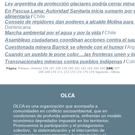
Ley argentina de protección glaciares podría cerrar mina
En Pascua Lama: Autoridad Sanitaria inicia sumario por
alimentaria
/
Chile
Consejo de regidores dan poderes a alcalde Molina para 
Dominicana
Marcha ambiental por el agua y por la vida
/
Chile
Asambleas ciudadanas coordinan acciones contra el saq
Cuestionada minera Barrick se ofende con el humor
/
Arg
Cuando un pueblo le pone color.....las fronteras unen y 
Transnacionales mineras contra pueblos indígenas
/
Col
Página:
Primera
-
Anterior
156
157
158
159
160
161
162
163
164
165
[
166
]
167
168
169
170
171
172
173
174
175
176
Siguiente
-
Ultima
OLCA
OLCA es una organización que acompaña a
comunidades en conflicto socioambiental, que en
condiciones de profunda asimetría, enfrentan un modelo
económico depredador impuesto en los territorios.
Promovemos la participación y el protagonismo
colectivo, la sistematización y el intercambio de