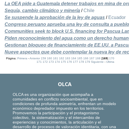
La OEA pide a Guatemala detener trabajos en mina de or
Sequía, cambio climático y minería
/
Chile
Se suspende la aprobación de la ley de aguas
/
Ecuador
Congreso peruano aprueba una ley de consulta a pueblo
Communities seek to block U.S. financing for Pascua La
Piden reconocimiento del agua como un derecho huma
Gestionan bloqueo de financiamiento de EE.UU. a Pasc
Nueve aspectos que debe contemplar la nueva ley de rec
Página:
Primera
-
Anterior
159
160
161
162
163
164
165
166
167
168
[
169
]
170
171
172
173
174
175
176
177
178
179
Siguiente
-
Ultima
OLCA
OLCA es una organización que acompaña a
comunidades en conflicto socioambiental, que en
condiciones de profunda asimetría, enfrentan un modelo
económico depredador impuesto en los territorios.
Promovemos la participación y el protagonismo
colectivo, la sistematización y el intercambio de
experiencias y conocimientos, la articulación y el
desarrollo de procesos de valoración identitaria, con una