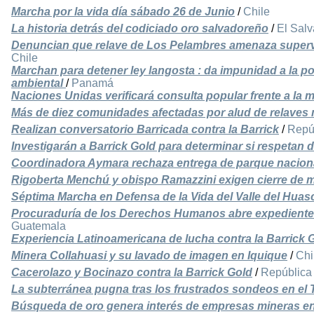
Marcha por la vida día sábado 26 de Junio
/
Chile
La historia detrás del codiciado oro salvadoreño
/
El Salv
Denuncian que relave de Los Pelambres amenaza super
Chile
Marchan para detener ley langosta : da impunidad a la po
ambiental
/
Panamá
Naciones Unidas verificará consulta popular frente a la 
Más de diez comunidades afectadas por alud de relaves
Realizan conversatorio Barricada contra la Barrick
/
Repú
Investigarán a Barrick Gold para determinar si respetan
Coordinadora Aymara rechaza entrega de parque naciona
Rigoberta Menchú y obispo Ramazzini exigen cierre de m
Séptima Marcha en Defensa de la Vida del Valle del Huas
Procuraduría de los Derechos Humanos abre expediente 
Guatemala
Experiencia Latinoamericana de lucha contra la Barrick 
Minera Collahuasi y su lavado de imagen en Iquique
/
Chi
Cacerolazo y Bocinazo contra la Barrick Gold
/
República
La subterránea pugna tras los frustrados sondeos en el 
Búsqueda de oro genera interés de empresas mineras 