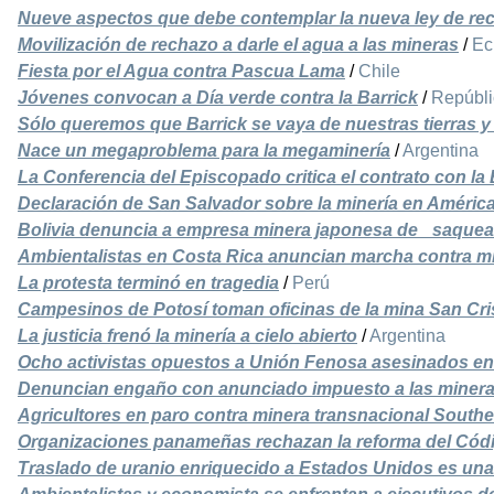
Nueve aspectos que debe contemplar la nueva ley de rec
Movilización de rechazo a darle el agua a las mineras
/
Ec
Fiesta por el Agua contra Pascua Lama
/
Chile
Jóvenes convocan a Día verde contra la Barrick
/
Repúbl
Sólo queremos que Barrick se vaya de nuestras tierras y 
Nace un megaproblema para la megaminería
/
Argentina
La Conferencia del Episcopado critica el contrato con la
Declaración de San Salvador sobre la minería en América
Bolivia denuncia a empresa minera japonesa de _saquea
Ambientalistas en Costa Rica anuncian marcha contra min
La protesta terminó en tragedia
/
Perú
Campesinos de Potosí toman oficinas de la mina San Cris
La justicia frenó la minería a cielo abierto
/
Argentina
Ocho activistas opuestos a Unión Fenosa asesinados e
Denuncian engaño con anunciado impuesto a las miner
Agricultores en paro contra minera transnacional South
Organizaciones panameñas rechazan la reforma del Cód
Traslado de uranio enriquecido a Estados Unidos es una