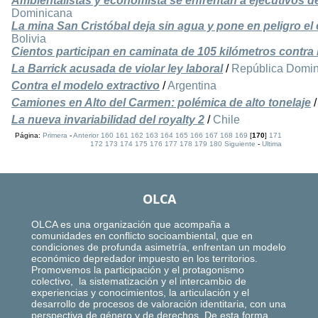
Ambientalistas y economista se enfrentan a ejecutivos de
Dominicana
La mina San Cristóbal deja sin agua y pone en peligro el 
Bolivia
Cientos participan en caminata de 105 kilómetros contra 
La Barrick acusada de violar ley laboral
/
República Domi
Contra el modelo extractivo
/
Argentina
Camiones en Alto del Carmen: polémica de alto tonelaje
La nueva invariabilidad del royalty 2
/
Chile
Página:
Primera
-
Anterior
160
161
162
163
164
165
166
167
168
169
[
170
]
171
172
173
174
175
176
177
178
179
180
Siguiente
-
Ultima
OLCA
OLCA es una organización que acompaña a
comunidades en conflicto socioambiental, que en
condiciones de profunda asimetría, enfrentan un modelo
económico depredador impuesto en los territorios.
Promovemos la participación y el protagonismo
colectivo, la sistematización y el intercambio de
experiencias y conocimientos, la articulación y el
desarrollo de procesos de valoración identitaria, con una
perspectiva de género y de derechos. De esta forma