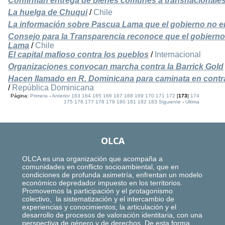
Confirman entrega de bienes comunes a transnacionale
La huelga de Chuqui
/
Chile
La información sobre Pascua Lama que el gobierno no e
Consejo para la Transparencia reconoce que el gobiern
Lama
/
Chile
El capital mafioso contra los pueblos
/
Internacional
Organizaciones convocan marcha contra la Barrick Gold
Hacen llamado en R. Dominicana para caminata en contra
/
República Dominicana
Página:
Primera
-
Anterior
163
164
165
166
167
168
169
170
171
172
[
173
]
174
175
176
177
178
179
180
181
182
183
Siguiente
-
Ultima
OLCA
OLCA es una organización que acompaña a
comunidades en conflicto socioambiental, que en
condiciones de profunda asimetría, enfrentan un modelo
económico depredador impuesto en los territorios.
Promovemos la participación y el protagonismo
colectivo, la sistematización y el intercambio de
experiencias y conocimientos, la articulación y el
desarrollo de procesos de valoración identitaria, con una
perspectiva de género y de derechos. De esta forma