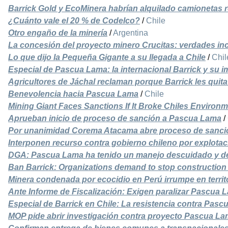
Barrick Gold y EcoMinera habrían alquilado camionetas 
¿Cuánto vale el 20 % de Codelco?
/
Chile
Otro engaño de la minería
/
Argentina
La concesión del proyecto minero Crucitas: verdades i
Lo que dijo la Pequeña Gigante a su llegada a Chile
/
Chil
Especial de Pascua Lama: la internacional Barrick y su i
Agricultores de Jáchal reclaman porque Barrick les quita
Benevolencia hacia Pascua Lama
/
Chile
Mining Giant Faces Sanctions If It Broke Chiles Environ
Aprueban inicio de proceso de sanción a Pascua Lama
/
Por unanimidad Corema Atacama abre proceso de sancio
Interponen recurso contra gobierno chileno por explota
DGA: Pascua Lama ha tenido un manejo descuidado y de
Ban Barrick: Organizations demand to stop constructio
Minera condenada por ecocidio en Perú irrumpe en terri
Ante Informe de Fiscalización: Exigen paralizar Pascua 
Especial de Barrick en Chile: La resistencia contra Pas
MOP pide abrir investigación contra proyecto Pascua L