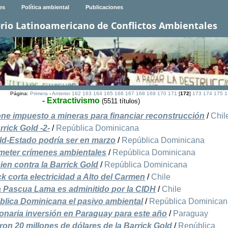
es
Política ambiental
Publicaciones
rio Latinoamericano de Conflictos Ambientales
Página:
Primera
-
Anterior
162
163
164
165
166
167
168
169
170
171
[
172
]
173
174
175
1
- Extractivismo
(5511 títulos)
e impuesto a mineras para financiar reconstrucción
/
Chil
rrick Gold -2-
/
República Dominicana
ld-Estado podría ser en marzo
/
República Dominicana
meter crímenes ambientales
/
República Dominicana
ien contra la Barrick Gold
/
República Dominicana
k corta electricidad a Alto del Carmen
/
Chile
 Pascua Lama es adminitido por la CIDH
/
Chile
pública Dominicana el pasivo ambiental
/
República Dominica
onaria inversión en Paraguay para este año
/
Paraguay
ron 20 millones de dólares de la Barrick Gold
/
República