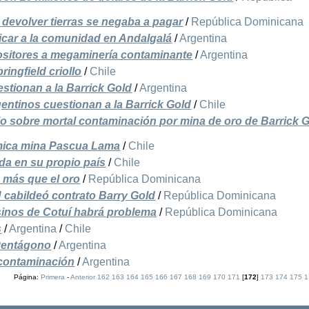
 devolver tierras se negaba a pagar
/
República Dominicana
ficar a la comunidad en Andalgalá
/
Argentina
positores a megaminería contaminante
/
Argentina
ringfield criollo
/
Chile
stionan a la Barrick Gold
/
Argentina
entinos cuestionan a la Barrick Gold
/
Chile
dio sobre mortal contaminación por mina de oro de Barrick 
émica mina Pascua Lama
/
Chile
da en su propio país
/
Chile
 más que el oro
/
República Dominicana
cabildeó contrato Barry Gold
/
República Dominicana
sinos de Cotuí habrá problema
/
República Dominicana
s
/
Argentina
/
Chile
 Pentágono
/
Argentina
contaminación
/
Argentina
Página:
Primera
-
Anterior
162
163
164
165
166
167
168
169
170
171
[
172
]
173
174
175
1