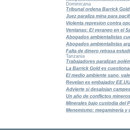
Dominicana
Tribunal ordena Barrick Gold
Juez paraliza mina para paci
Violenta represion contra o
Ventanas: El veraneo en el Sp
Abogados ambientalistas cue
Abogados ambientalistas arg
Falta de dinero retrasa estu
Tanzania
Trabajadores paralizan pol
La Barrick Gold es cuestiona
El medio ambiente sano, vale
Revelan ex embajador EE.UU 
Advierte si desalojan campe
Un año de conflictos minero
Minerales bajo custodia del
Menemismo: megaminería y 