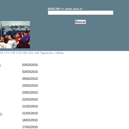
BUSCAR
en
www.olca.cl
76
177
178
179
180
181
182
Siguiente
-
Ultima
e
03/03/2010
02/03/2010
25/02/2010
23/02/2010
23/02/2010
22/02/2010
21/02/2010
na
21/02/2010
18/02/2010
17/02/2010