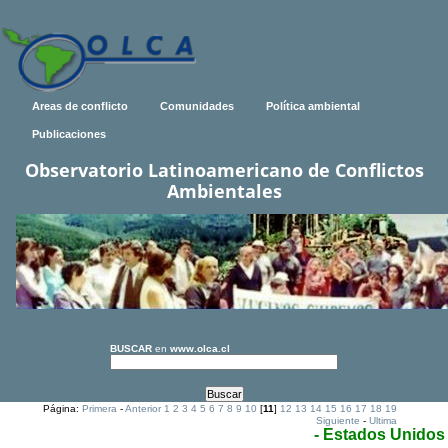
Areas de conflicto
Comunidades
Política ambiental
Publicaciones
Observatorio Latinoamericano de Conflictos
Ambientales
BUSCAR
en
www.olca.cl
Página:
Primera
-
Anterior
1
2
3
4
5
6
7
8
9
10
[
11
]
12
13
14
15
16
17
18
19
Siguiente
-
Ultima
- Estados Unidos