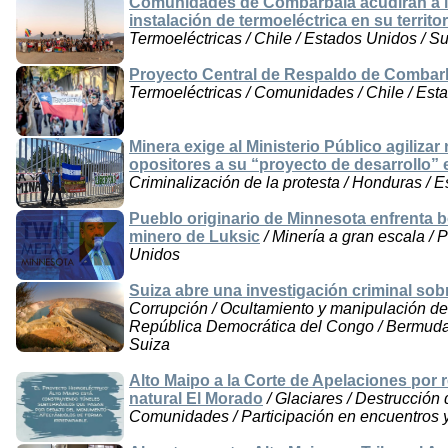
Comunidades de Combarbalá acudirán a la
instalación de termoeléctrica en su territor
Termoeléctricas / Chile / Estados Unidos / S
Proyecto Central de Respaldo de Combarba
Termoeléctricas / Comunidades / Chile / Est
Minera exige al Ministerio Público agiliza
opositores a su “proyecto de desarrollo”
Criminalización de la protesta / Honduras / 
Pueblo originario de Minnesota enfrenta 
minero de Luksic
/ Minería a gran escala / P
Unidos
Suiza abre una investigación criminal sob
Corrupción / Ocultamiento y manipulación de 
República Democrática del Congo / Bermudas
Suiza
Alto Maipo a la Corte de Apelaciones por
natural El Morado
/ Glaciares / Destrucción 
Comunidades / Participación en encuentros y