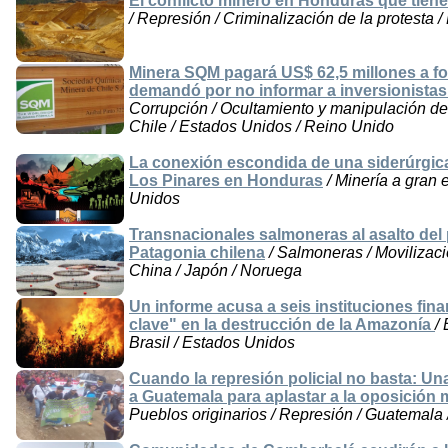
El conflicto minero en Honduras que tien
/ Represión / Criminalización de la protesta
Minera SQM pagará US$ 62,5 millones a fo
demandó por no informar a inversionistas 
Corrupción / Ocultamiento y manipulación de 
Chile / Estados Unidos / Reino Unido
La conexión escondida de una siderúrgic
Los Pinares en Honduras
/ Minería a gran 
Unidos
Transnacionales salmoneras al asalto del 
Patagonia chilena
/ Salmoneras / Movilizació
China / Japón / Noruega
Un informe acusa a seis instituciones fin
clave" en la destrucción de la Amazonía
/
Brasil / Estados Unidos
Cuando la represión policial no basta: 
a Guatemala para aplastar a la oposición 
Pueblos originarios / Represión / Guatemala