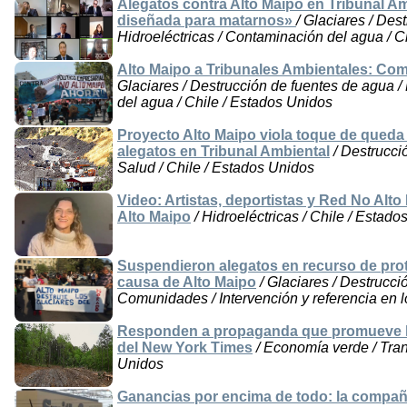
Alegatos contra Alto Maipo en Tribunal Amb
diseñada para matarnos»
/ Glaciares / Des
Hidroeléctricas / Contaminación del agua / C
Alto Maipo a Tribunales Ambientales: Com
Glaciares / Destrucción de fuentes de agua /
del agua / Chile / Estados Unidos
Proyecto Alto Maipo viola toque de queda 
alegatos en Tribunal Ambiental
/ Destrucció
Salud / Chile / Estados Unidos
Video: Artistas, deportistas y Red No Alto
Alto Maipo
/ Hidroeléctricas / Chile / Estado
Suspendieron alegatos en recurso de prot
causa de Alto Maipo
/ Glaciares / Destrucci
Comunidades / Intervención y referencia en l
Responden a propaganda que promueve lo
del New York Times
/ Economía verde / Trans
Unidos
Ganancias por encima de todo: la compañ