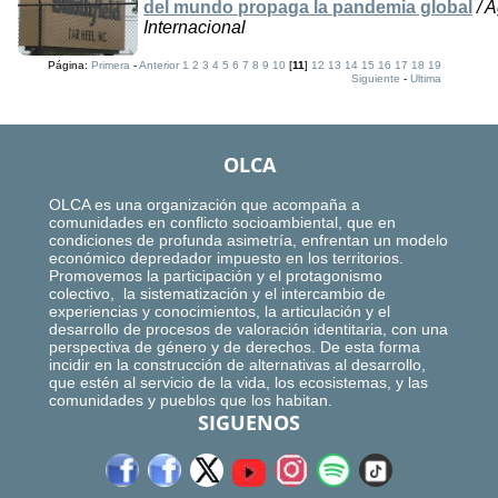
del mundo propaga la pandemia global
/ A
Internacional
Página:
Primera
-
Anterior
1
2
3
4
5
6
7
8
9
10
[
11
]
12
13
14
15
16
17
18
19
Siguiente
-
Ultima
OLCA
OLCA es una organización que acompaña a
comunidades en conflicto socioambiental, que en
condiciones de profunda asimetría, enfrentan un modelo
económico depredador impuesto en los territorios.
Promovemos la participación y el protagonismo
colectivo, la sistematización y el intercambio de
experiencias y conocimientos, la articulación y el
desarrollo de procesos de valoración identitaria, con una
perspectiva de género y de derechos. De esta forma
incidir en la construcción de alternativas al desarrollo,
que estén al servicio de la vida, los ecosistemas, y las
comunidades y pueblos que los habitan.
SIGUENOS