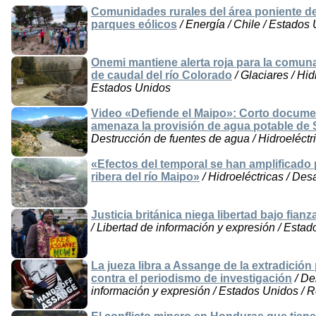
Comunidades rurales del área poniente de
parques eólicos
/ Energía / Chile / Estados
Onemi mantiene alerta roja para la comu
de caudal del río Colorado
/ Glaciares / Hid
Estados Unidos
Video «Defiende el Maipo»: Corto docume
amenaza la provisión de agua potable de
Destrucción de fuentes de agua / Hidroeléctr
«Efectos del temporal se han amplificado 
ribera del río Maipo»
/ Hidroeléctricas / Des
Justicia británica niega libertad bajo fian
/ Libertad de información y expresión / Esta
La jueza libra a Assange de la extradició
contra el periodismo de investigación
/ De
información y expresión / Estados Unidos / R