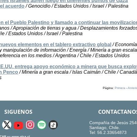
nes israelíes abren fuego en diferentes puntos de Gaza
el acuerdo
/ Genocidio / Estados Unidos / Israel / Palestina
n el Pueblo Palestino y llamado a continuar las movilizaci
os / Apropiación de tierras y agua / Desplazamientos forzados
le / Estados Unidos / Israel / Palestina
 nuevos elementos en el tablero extractivo global
/ Economía
y manipulación de información / Energía / Minería a gran escala
referencia en los medios / Argentina / Chile / Estados Unidos
E.UU. entrega apoyo económico a minera que busca explo
en Penco
/ Minería a gran escala / Islas Caimán / Chile / Canadá
s
Página:
Primera
-
Anteri
SIGUENOS
CONTACTANO
Compañía de Jesús 254
Santiago, Chile.
Tel: 56.2.33654873
CAR
en
www.olca.cl