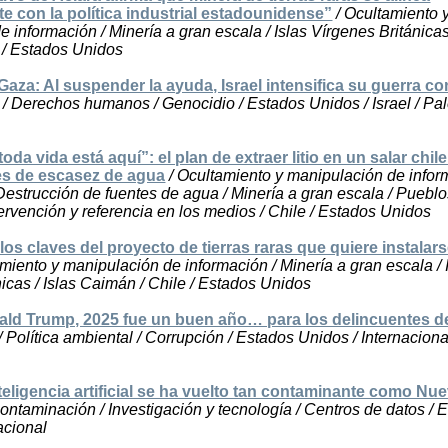
e con la política industrial estadounidense”
/ Ocultamiento 
 información / Minería a gran escala / Islas Vírgenes Británicas 
 / Estados Unidos
aza: Al suspender la ayuda, Israel intensifica su guerra con
/ Derechos humanos / Genocidio / Estados Unidos / Israel / Pal
toda vida está aquí”: el plan de extraer litio en un salar chil
es de escasez de agua
/ Ocultamiento y manipulación de infor
Destrucción de fuentes de agua / Minería a gran escala / Puebl
ntervención y referencia en los medios / Chile / Estados Unidos
los claves del proyecto de tierras raras que quiere instalar
miento y manipulación de información / Minería a gran escala / 
icas / Islas Caimán / Chile / Estados Unidos
ald Trump, 2025 fue un buen año… para los delincuentes d
/ Política ambiental / Corrupción / Estados Unidos / Internaciona
teligencia artificial se ha vuelto tan contaminante como Nu
ontaminación / Investigación y tecnología / Centros de datos / 
acional