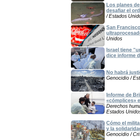
Los planes de
desafiar el or
/ Estados Unid
San Francisco
ultraprocesa
Unidos
Israel tiene “
dice informe 
No habrá justi
Genocidio / Est
Informe de Bri
«cómplices» e
Derechos human
Estados Unidos 
Cómo el milita
y la solidarid
Genocidio / Cris