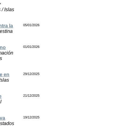
y
/ Islas
tra la
05/01/2026
estina
eno
01/01/2026
mación
os
se en
29/12/2025
Islas
e
21/12/2025
l
eva
19/12/2025
Estados