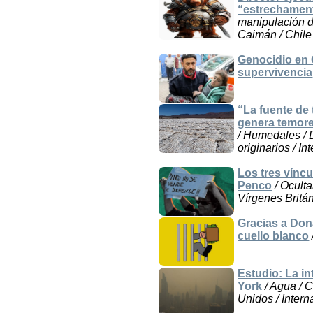
“estrechament
manipulación de
Caimán / Chile
Genocidio en G
supervivencia
“La fuente de 
genera temor
/ Humedales / 
originarios / I
Los tres víncu
Penco
/ Oculta
Vírgenes Britán
Gracias a Don
cuello blanco
Estudio: La in
York
/ Agua / C
Unidos / Intern