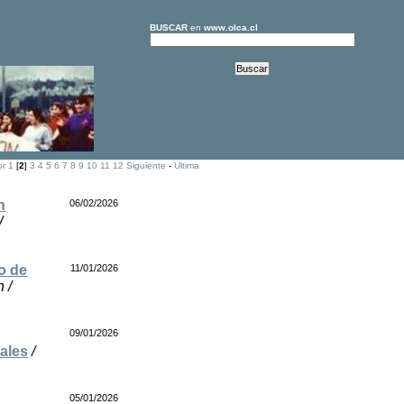
BUSCAR
en
www.olca.cl
or
1
[
2
]
3
4
5
6
7
8
9
10
11
12
Siguiente
-
Ultima
n
06/02/2026
/
no de
11/01/2026
 /
09/01/2026
ales
/
05/01/2026