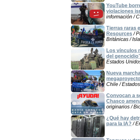
YouTube borr
violaciones i
información / C
Tierras raras 
Resources
/ P
Británicas / Is
Los vínculos m
del genocidio”
Estados Unidos 
Nueva marcha
megaproyecto
Chile / Estado
Convocan a se
Chasco amena
originarios / B
¿Qué hay detr
para la IA?
/ E