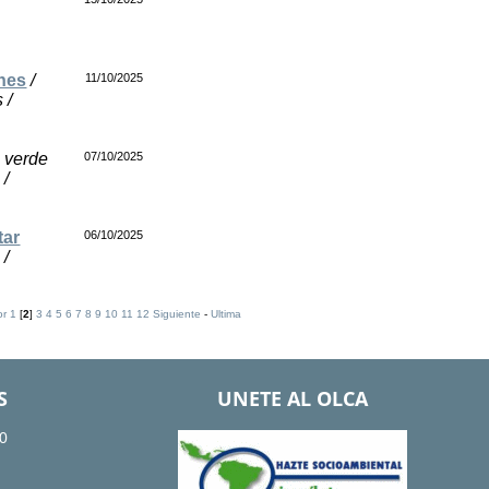
ones
/
11/10/2025
 /
 verde
07/10/2025
 /
tar
06/10/2025
 /
or
1
[
2
]
3
4
5
6
7
8
9
10
11
12
Siguiente
-
Ultima
S
UNETE AL OLCA
0