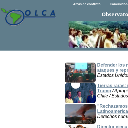
Areas de conflicto
Comunidad
Observato
Defender los 
ataques y rep
Estados Unido
Tierras raras:
Trump
/ Apropi
Chile / Estado
“Rechazamos la
Latinoamerica
Derechos human
Director ejecu