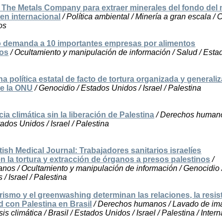
 The Metals Company para extraer minerales del fondo del 
den internacional
/ Política ambiental / Minería a gran escala /
os
 demanda a 10 importantes empresas por alimentos
dos
/ Ocultamiento y manipulación de información / Salud / Esta
una política estatal de facto de tortura organizada y generali
de la ONU
/ Genocidio / Estados Unidos / Israel / Palestina
cia climática sin la liberación de Palestina
/ Derechos humano
ados Unidos / Israel / Palestina
tish Medical Journal: Trabajadores sanitarios israelíes
n la tortura y extracción de órganos a presos palestinos
/
os / Ocultamiento y manipulación de información / Genocidio 
/ Israel / Palestina
rismo y el greenwashing determinan las relaciones, la resis
ad con Palestina en Brasil
/ Derechos humanos / Lavado de im
is climática / Brasil / Estados Unidos / Israel / Palestina / Inter