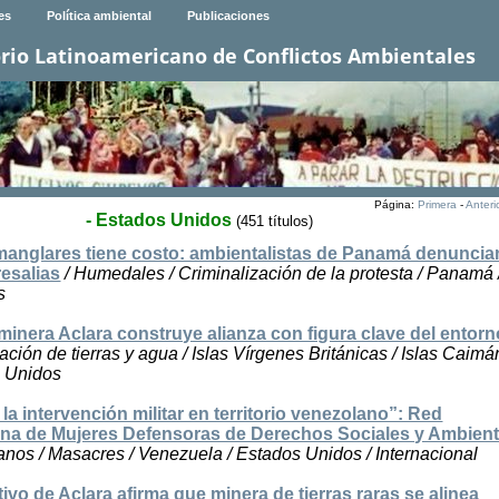
es
Política ambiental
Publicaciones
rio Latinoamericano de Conflictos Ambientales
Página:
Primera
-
Anteri
- Estados Unidos
(451 títulos)
manglares tiene costo: ambientalistas de Panamá denuncia
resalias
/ Humedales / Criminalización de la protesta / Panamá 
s
 minera Aclara construye alianza con figura clave del entor
ación de tierras y agua / Islas Vírgenes Británicas / Islas Caimán
s Unidos
 intervención militar en territorio venezolano”: Red
na de Mujeres Defensoras de Derechos Sociales y Ambient
os / Masacres / Venezuela / Estados Unidos / Internacional
tivo de Aclara afirma que minera de tierras raras se alinea