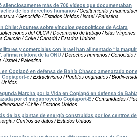
ó silenciosamente más de 700 vídeos que documentaban
sraelíes de los derechos humanos
/ Ocultamiento y manipulac
ensura / Genocidio / Estados Unidos / Israel / Palestina
en Chile: Apuntes sobre vínculos geopolíticos de Aclara
ublicaciones del OLCA / Documento de trabajo / Islas Vírgenes
las Caimán / Chile / Canadá / Estados Unidos
ilitares y comerciales con Israel han alimentado “la maqui
, afirma relatora de la ONU
/ Derechos humanos / Genocidio /
/ Israel / Palestina
 en Copiapó en defensa de Bahía Chasco amenazada por e
 Copiaport-e
/ Extractivismo / Pueblos originarios / Biodiversid
s Unidos
gunda Marcha por la Vida en Copiapó en defensa de Bahí
zada por el megaproyecto Copiaport-E
/ Comunidades / Pu
iodiversidad / Chile / Estados Unidos
ás de las plantas de energía construidas por los centros d
nergía / Centros de datos / Estados Unidos