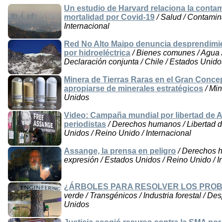
Un estudio de Harvard relaciona la conta
mortalidad por Covid-19
/ Salud / Contamina
Internacional
Red No Alto Maipo denuncia desprendimie
por hidroeléctrica
/ Bienes comunes / Agua /
Declaración conjunta / Chile / Estados Unido
Minera de Tierras Raras en el Gran Conce
apropiarse de minerales estratégicos
/ Min
Unidos
Video: Campaña mundial por libertad de 
periodistas
/ Derechos humanos / Libertad d
Unidos / Reino Unido / Internacional
Assange, la prensa en peligro
/ Derechos h
expresión / Estados Unidos / Reino Unido / I
¿ÁRBOLES PARA RESOLVER LOS PRO
verde / Transgénicos / Industria forestal / D
Unidos