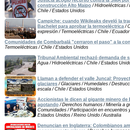
Justicia acogió recurso contra la SMA po
construcción Alto Maipo
/ Hidroeléctricas /
Chile / Estados Unidos
Campiche: cuando Wikileaks develó la tra
Bachelet para aprobar la termoeléctrica
/ 
expresión / Termoeléctricas / Chile / Ecuador
Comunidades de Combarbalá "cerraron el paso" a la con
Termoeléctricas / Chile / Estados Unidos
Tribunal Ambiental rechazó demanda de s
Agua / Hidroeléctricas / Chile / Estados Unid
Llaman a defender el valle Juncal: Proye
glaciares
/ Glaciares / Humedales / Destrucc
escala / Chile / Estados Unidos
Accionistas le dicen al gigante minero de
agotando
/ Derechos humanos / Minería a gr
Comunidades / Participación en encuentros y a
Estados Unidos / Reino Unido / Australia
Denuncian en Inglaterra: Colombianos a