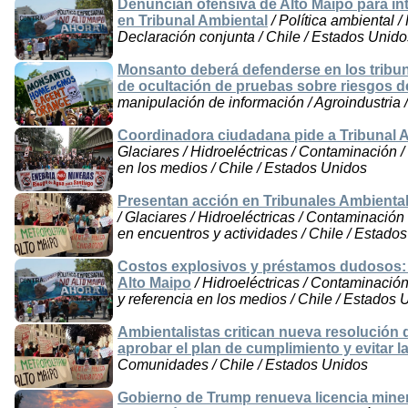
Denuncian ofensiva de Alto Maipo para int
en Tribunal Ambiental
/ Política ambiental /
Declaración conjunta / Chile / Estados Unido
Monsanto deberá defenderse en los tribu
de ocultación de pruebas sobre riesgos d
manipulación de información / Agroindustria 
Coordinadora ciudadana pide a Tribunal A
Glaciares / Hidroeléctricas / Contaminación 
en los medios / Chile / Estados Unidos
Presentan acción en Tribunales Ambiental
/ Glaciares / Hidroeléctricas / Contaminació
en encuentros y actividades / Chile / Estado
Costos explosivos y préstamos dudosos: Ci
Alto Maipo
/ Hidroeléctricas / Contaminació
y referencia en los medios / Chile / Estados
Ambientalistas critican nueva resolución
aprobar el plan de cumplimiento y evitar l
Comunidades / Chile / Estados Unidos
Gobierno de Trump renueva licencia minera