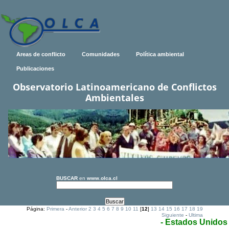
Areas de conflicto
Comunidades
Política ambiental
Publicaciones
Observatorio Latinoamericano de Conflictos
Ambientales
BUSCAR
en
www.olca.cl
Página:
Primera
-
Anterior
2
3
4
5
6
7
8
9
10
11
[
12
]
13
14
15
16
17
18
19
Siguiente
-
Ultima
- Estados Unidos