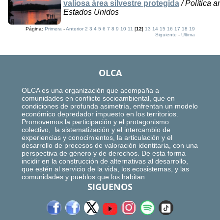
valiosa área silvestre protegida
/ Política a
Estados Unidos
Página:
Primera
-
Anterior
2
3
4
5
6
7
8
9
10
11
[
12
]
13
14
15
16
17
18
19
Siguiente
-
Ultima
OLCA
OLCA es una organización que acompaña a
comunidades en conflicto socioambiental, que en
condiciones de profunda asimetría, enfrentan un modelo
económico depredador impuesto en los territorios.
Promovemos la participación y el protagonismo
colectivo, la sistematización y el intercambio de
experiencias y conocimientos, la articulación y el
desarrollo de procesos de valoración identitaria, con una
perspectiva de género y de derechos. De esta forma
incidir en la construcción de alternativas al desarrollo,
que estén al servicio de la vida, los ecosistemas, y las
comunidades y pueblos que los habitan.
SIGUENOS