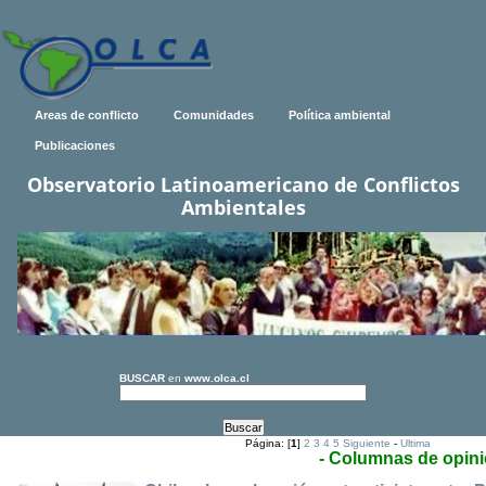
Areas de conflicto
Comunidades
Política ambiental
Publicaciones
Observatorio Latinoamericano de Conflictos
Ambientales
BUSCAR
en
www.olca.cl
Página: [
1
]
2
3
4
5
Siguiente
-
Ultima
- Columnas de opin