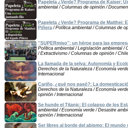
Papeleta ¿Verde? Programa de Kaiser: Un
ambiental / Columnas de opinión / Documento
Papeleta ¿Verde? Programa de Matthei: El
Piñera
/ Política ambiental / Columnas de op
“SUPERmiso”: un héroe para las empresa
Política ambiental / Legislación ambiental /
/ Extractivismo / Columnas de opinión / Chil
La llamada de la selva: Autonomía y Ecol
Derechos de la Naturaleza / Economía verde 
Internacional
Cariño, ¿qué nos pasó?: La domesticació
Derechos de la Naturaleza / Economía verde
opinión / Internacional
Se hunde el Titanic: El colapso de los Es
ambiental / Economía verde / Desastre ambie
opinión / Internacional
Ser libres al borde del abismo: El mundo