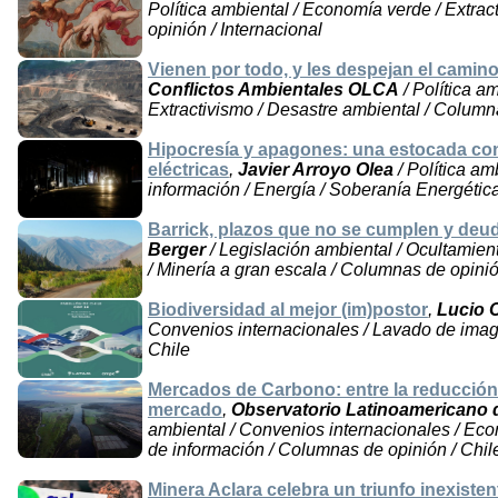
Política ambiental / Economía verde / Extrac
opinión / Internacional
Vienen por todo, y les despejan el camin
Conflictos Ambientales OLCA
/ Política am
Extractivismo / Desastre ambiental / Column
Hipocresía y apagones: una estocada con
eléctricas
,
Javier Arroyo Olea
/ Política am
información / Energía / Soberanía Energétic
Barrick, plazos que no se cumplen y deu
Berger
/ Legislación ambiental / Ocultamien
/ Minería a gran escala / Columnas de opinió
Biodiversidad al mejor (im)postor
,
Lucio 
Convenios internacionales / Lavado de imag
Chile
Mercados de Carbono: entre la reducción 
mercado
,
Observatorio Latinoamericano 
ambiental / Convenios internacionales / Ec
de información / Columnas de opinión / Chil
Minera Aclara celebra un triunfo inexisten