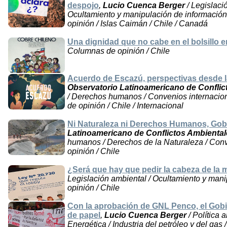
despojo
,
Lucio Cuenca Berger
/ Legislaci
Ocultamiento y manipulación de información
opinión / Islas Caimán / Chile / Canadá
Una dignidad que no cabe en el bolsillo 
Columnas de opinión / Chile
Acuerdo de Escazú, perspectivas desde la
Observatorio Latinoamericano de Confli
/ Derechos humanos / Convenios internacion
de opinión / Chile / Internacional
Ni Naturaleza ni Derechos Humanos, Gob
Latinoamericano de Conflictos Ambienta
humanos / Derechos de la Naturaleza / Conv
opinión / Chile
¿Será que hay que pedir la cabeza de la 
Legislación ambiental / Ocultamiento y man
opinión / Chile
Con la aprobación de GNL Penco, el Gobi
de papel
,
Lucio Cuenca Berger
/ Política 
Energética / Industria del petróleo y del gas