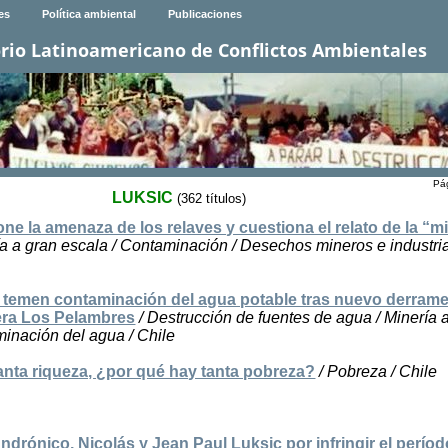
es
Política ambiental
Publicaciones
rio Latinoamericano de Conflictos Ambientales
Pág
LUKSIC
(362 títulos)
e la amenaza de los relaves y cuestiona el relato de la “m
ía a gran escala / Contaminación / Desechos mineros e industria
temen contaminación del agua potable tras nuevo derrame
era Los Pelambres
/ Destrucción de fuentes de agua / Minería 
minación del agua / Chile
tanta riqueza, ¿por qué hay tanta pobreza?
/ Pobreza / Chile
drónico, Nicolás y Jean Paul Luksic por infringir el perío