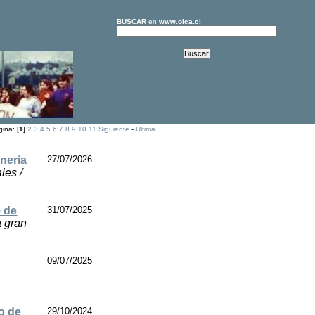
BUSCAR
en
www.olca.cl
ina: [
1
]
2
3
4
5
6
7
8
9
10
11
Siguiente
-
Ultima
inería
27/07/2026
les /
 de
31/07/2025
a gran
09/07/2025
do de
29/10/2024