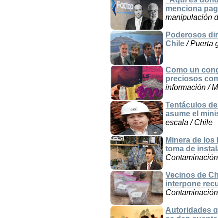
menciona pago
manipulación d
Poderosos dir
Chile
/ Puerta 
Como un congl
preciosos com
información / M
Tentáculos de
asume el minis
escala / Chile
Minera de los
toma de insta
Contaminación /
Vecinos de Ch
interpone rec
Contaminación 
Autoridades q