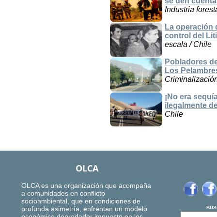
se den cuent
Industria fores
La operación 
control del Lit
escala / Chile
Pobladores de
Los Pelambres
Criminalización
¡No era sequí
ilegalmente d
Chile
OLCA
OLCA es una organización que acompaña
a comunidades en conflicto
socioambiental, que en condiciones de
profunda asimetría, enfrentan un modelo
BUS
económico depredador impuesto en los