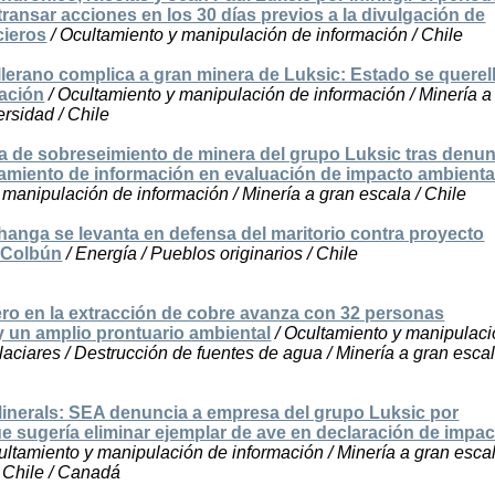
ransar acciones en los 30 días previos a la divulgación de
cieros
/ Ocultamiento y manipulación de información / Chile
llerano complica a gran minera de Luksic: Estado se querel
mación
/ Ocultamiento y manipulación de información / Minería a
ersidad / Chile
ia de sobreseimiento de minera del grupo Luksic tras denun
amiento de información en evaluación de impacto ambienta
manipulación de información / Minería a gran escala / Chile
nga se levanta en defensa del maritorio contra proyecto
 Colbún
/ Energía / Pueblos originarios / Chile
ro en la extracción de cobre avanza con 32 personas
un amplio prontuario ambiental
/ Ocultamiento y manipulaci
laciares / Destrucción de fuentes de agua / Minería a gran escal
inerals: SEA denuncia a empresa del grupo Luksic por
e sugería eliminar ejemplar de ave en declaración de impac
ultamiento y manipulación de información / Minería a gran escal
/ Chile / Canadá