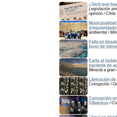
¿Será que hay
Legislación am
opinión / Chile
Municipalidad
irregularidade
ambiental / Min
Falla en desa
favor de mine
Carta al Gobi
naciente de ag
Minería a gran 
Liberación de 
Corrupción / Oc
Corrupción en
Villalobos
/ Co
“Aquí es dond