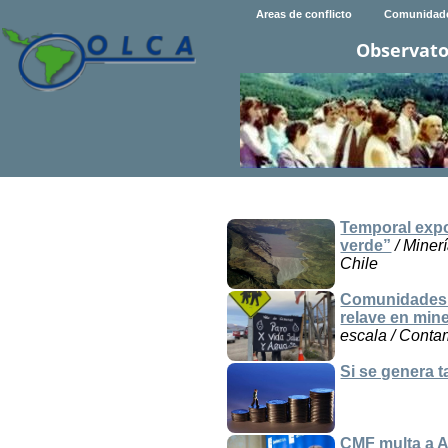
Areas de conflicto
Comunidad
Observato
Temporal expon
verde”
/ Miner
Chile
Comunidades 
relave en min
escala / Conta
Si se genera 
CMF multa a An