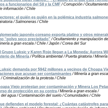
s a funcionarios del SII y la CMF
/ Corrupción / Ocultamiento
e información / Chile
ectores: el quién es quién en la polémica industria salmone
giratoria / Salmoneras / Chile
omerado japonés-coreano exporta platino y otros mineral
o “polvo seco precipitado”
/ Ocultamiento y manipulación d
inería a gran escala / Chile / Japón / Corea del Sur
l Grupo Luksic y Karen Rojo llegan a La Moneda: Aurora Wi
terio de Minería
/ Política ambiental / Puerta giratoria / Minerí
 Luksic demanda por $942 millones a vecinos de Choapa Vi
laciones que acusan ser contaminantes
/ Minería a gran esca
 Criminalización de la protesta / Chile
oapa Viejo protestan por contaminación y Minera Los Pel
urso de protección en su contra
/ Minería a gran escala /
del agua / Contaminación del suelo / Comunidades / Chile
ue defienden el modelo forestal: ¿Cuántas catástrofes par