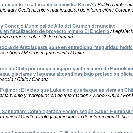
 que pedir la cabeza de la ministra Rojas?
/ Política ambienta
biental / Ocultamiento y manipulación de información / Column
 y Concejo Municipal de Alto del Carmen denuncian
s en fiscalización de proyecto minero El Encierro
/ Legislac
ería a gran escala / Chile / Canadá
ladora de Antofagasta pone en entredicho “seguridad hídric
ras
/ Agua / Minería a gran escala / Chile
erno de Chile por nuevo megaproyecto minero de Barrick e
uas, glaciares y lagunas altoandinas bajo protección oficia
escala / Chile / Canadá
Fujimori: El video que Luksic no quería que se viera en Chi
ultamiento y manipulación de información / Video / Chile / Per
 Sanhattan: Cómo operaba Factop según Sauer, Hermosill
rrupción / Ocultamiento y manipulación de información / Chile
e podemos meter manos...”: El audio en el que Luis Hermos