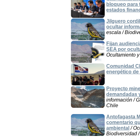
bloqueo para t
estados finan
Jilguero cordi
ocultar infor
escala / Biodiv
Fijan audienc
SEA por ocult
Ocultamiento y 
Comunidad Cha
energético de
Proyecto mine
demandadas y 
información / G
Chile
Antofagasta M
comentario qu
ambiental
/ Oc
Biodiversidad 