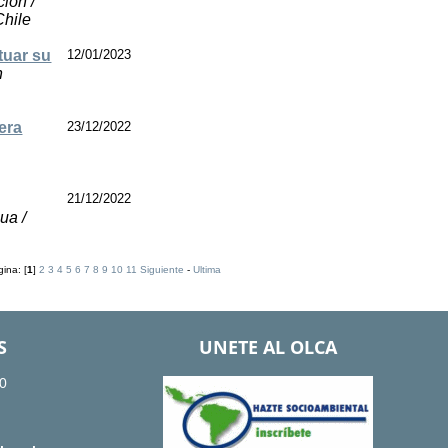
ción /
Chile
tuar su
12/01/2023
n
era
23/12/2022
21/12/2022
ua /
ina: [
1
]
2
3
4
5
6
7
8
9
10
11
Siguiente
-
Ultima
S
UNETE AL OLCA
0