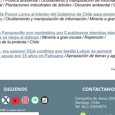
a?
/ Política ambiental / Ocultamiento y manipulación de informa
tal / Plantaciones industriales de árboles / Desastre ambiental / 
de Ponce Lerou al interior del Gobierno de Chile para perpe
io
/ Ocultamiento y manipulación de información / Minería a gra
 Panguecillo son reprimidos por Carabineros mientras min
 se niega al diálogo
/ Minería a gran escala / Represión /
 de la protesta / Chile
a, era saqueo! DGA confirma que familia Luksic se apropió
e aguas por 15 años en Paihuano
/ Apropiación de tierras y ag
Pág
SIGUENOS
CONTACTANO
Compañía de Jesús 254
Santiago, Chile.
Tel: 56.2.33654873
CAR
en
www.olca.cl