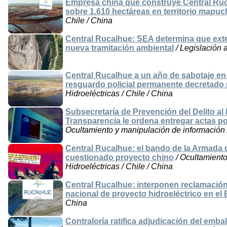
Empresa china que construye Central Ru
sobre 1.610 hectáreas en territorio map
Chile / China
Central Rucalhue: SEA determina que exte
nueva tramitación ambiental
/ Legislación a
Central Rucalhue a un año de sabotaje en
resguardo policial permanente decretado p
Hidroeléctricas / Chile / China
Subsecretaría de Prevención del Delito al 
Transparencia le ordena entregar actas p
Ocultamiento y manipulación de información /
Central Rucalhue: el bando de la Armada 
cuestionado proyecto chino
/ Ocultamiento
Hidroeléctricas / Chile / China
Central Rucalhue: interponen reclamación 
nacional de proyecto hidroeléctrico en el 
China
Contraloría ratifica adjudicación del embal