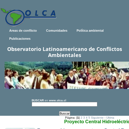
Areas de conflicto
Comunidades
Política ambiental
Publicaciones
Observatorio Latinoamericano de Conflictos
Ambientales
BUSCAR
en
www.olca.cl
Página: [
1
]
2
3
4
5
Siguiente
-
Ultima
Proyecto Central Hidroeléctr