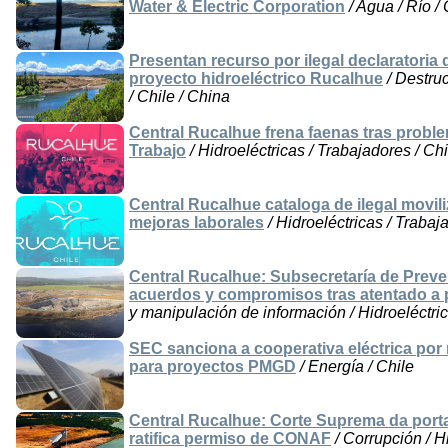
Water & Electric Corporation
/ Agua / Río / 
Presentan recurso por ilegal declaratoria 
proyecto hidroeléctrico Rucalhue
/ Destru
/ Chile / China
Central Rucalhue frena faenas tras proble
Trabajo
/ Hidroeléctricas / Trabajadores / Chi
Central Rucalhue cataloga de ilegal movi
mejoras laborales
/ Hidroeléctricas / Trabaj
Central Rucalhue: Subsecretaría de Preve
acuerdos y compromisos tras atentado a p
y manipulación de información / Hidroeléctric
SEC sanciona a cooperativa eléctrica por 
para proyectos PMGD
/ Energía / Chile
Central Rucalhue: Corte Suprema da porta
ratifica permiso de CONAF
/ Corrupción / Hi