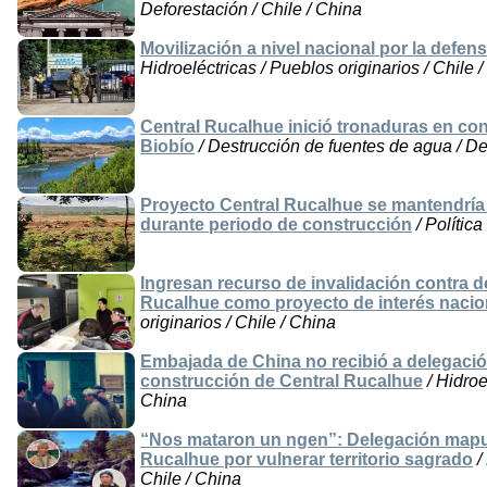
Deforestación / Chile / China
Movilización a nivel nacional por la defens
Hidroeléctricas / Pueblos originarios / Chile 
Central Rucalhue inició tronaduras en cons
Biobío
/ Destrucción de fuentes de agua / Def
Proyecto Central Rucalhue se mantendría 
durante periodo de construcción
/ Política
Ingresan recurso de invalidación contra 
Rucalhue como proyecto de interés nacio
originarios / Chile / China
Embajada de China no recibió a delegació
construcción de Central Rucalhue
/ Hidroe
China
“Nos mataron un ngen”: Delegación mapuc
Rucalhue por vulnerar territorio sagrado
/
Chile / China