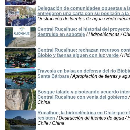
Delegación de comunidades opuestas a la 
entregaron una carta con su posición a l
Destrucción de fuentes de agua / Hidroeléctri
Central Rucalhue: el historial del proyect
destruida en sabotaje
/ Hidroeléctricas / Ch
Central Rucalhue: rechazan recursos contr
Biobío y faenas siguen con luz verde
/ Hid
Travesía en balsa en defensa del río Bio
Santa Bárbara
/ Apropiación de tierras y agu
Bosque talado y pisoteando acuerdo inte
Central Rucalhue con venia del gobierno
/
China
Rucalhue, la hidroeléctrica en Chile que
resisten
/ Destrucción de fuentes de agua / Hi
Chile / China