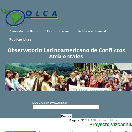
Areas de conflicto
Comunidades
Política ambiental
Publicaciones
Observatorio Latinoamericano de Conflictos
Ambientales
BUSCAR
en
www.olca.cl
Página: [
1
]
2
3
4
Siguiente
-
Ultima
Proyecto Vizcachit