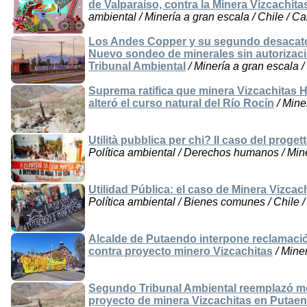
de Valparaíso, contra la Minera Vizcachita
ambiental / Minería a gran escala / Chile / C
Los Andes Copper y su segundo desacato 
Nuevo sondeo de minerales sin autorizaci
Tribunal Ambiental
/ Minería a gran escala /
Suprema ratifica que minera Vizcachitas H
alteró el curso natural del Río Rocín
/ Mine
Utilità pubblica per chi? Il caso del proge
Política ambiental / Derechos humanos / Mine
Utilidad Pública: el caso de Minera Vizcac
Política ambiental / Bienes comunes / Chile /
Alcalde de Putaendo interpone reclamaci
contra proyecto minero Vizcachitas
/ Miner
Segundo Tribunal Ambiental reemplazó me
proyecto de minera Vizcachitas en Putae