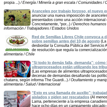
propia ...)
/ Energía / Minería a gran escala / Comunidades / 
Aranceles por trabajo forzoso, el nuevo
anunciar una nueva imposición de aranceles
presentados como una acción internacional 
Concretamente, “por...)
/ Derechos humanos /
información / Trabajadores / Estados Unidos
Red de Semillas Libres Chile convoca a 
sobre semillas antes del 10 de agosto
(La
desbordar la Consulta Pública del Servicio
de resolución que regula la comercialización d
alimentaria / Chile
“Si todo lo demás falla, demanda”: cómo
ultraprocesados están utilizando los trib
(Las empresas de alimentos ultraprocesad
decenas de demandas desafiando las políti
chatarra, según informa The Guardi...)
/ Ocultamiento y manip
alimentaria / Salud / Internacional
“Esto es una llamada de auxilio”: trabaj
aislados y piden ser rescatados
(Al menos
Lama, perteneciente a la empresa canadien
hace ocho días en un campamento ubicado en l