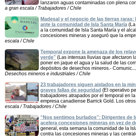
lanzaron aguas contaminadas con plena consc
a gran escala / Trabajadores / Chile
Madesal y el negocio de las tierras raras:
ante la comunidad de Isla Santa María
(La
a la comunidad de Isla Santa María y el alca
concesiones mineras y aseguró que la empres
escala / Chile
Temporal expone la amenaza de los relaves
verde”
(Las intensas lluvias que afectaron l
poner en jaque el agua y la salud de las co
depósitos de desechos mineros.- Comunic...
Desechos mineros e industriales / Chile
23 trabajadores siguen aislados en la min
graves fallas de seguridad
(El operativo p
trabajadores atrapados por el temporal en 
empresa canadiense Barrick Gold. Los otros
escala / Trabajadores / Chile
“Nos sentimos burlados”: Dirigentes de 
acelera concesiones mineras en vez de des
general, esta semana la comunidad de la Is
contra las concesiones mineras y las centra