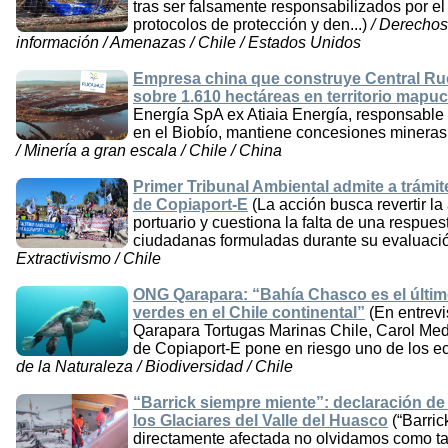
tras ser falsamente responsabilizados por 
protocolos de protección y den...)
/ Derechos
información / Amenazas / Chile / Estados Unidos
Empresa china que construye Central Ru
sobre 1.610 hectáreas en territorio map
Energía SpA ex Atiaia Energía, responsable 
en el Biobío, mantiene concesiones mineras
/ Minería a gran escala / Chile / China
Primer Tribunal Ambiental admite a trámi
de Copiaport-E
(La acción busca revertir 
portuario y cuestiona la falta de una respu
ciudadanas formuladas durante su evaluació
Extractivismo / Chile
ONG Qarapara: “Bahía Chasco es el último
verdes en el Chile continental”
(En entrev
Qarapara Tortugas Marinas Chile, Carol Med
de Copiaport-E pone en riesgo uno de los ec
de la Naturaleza / Biodiversidad / Chile
“Barrick siempre miente”: declaración de
los Glaciares del Valle del Huasco
(“Barri
directamente afectada no olvidamos como ta