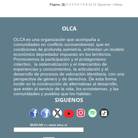
Página: [
1
]
2
3
4
5
6
7
8
9
10
11
Siguiente
-
Ultima
OLCA
OLCA es una organización que acompaña a
comunidades en conflicto socioambiental, que en
condiciones de profunda asimetría, enfrentan un modelo
económico depredador impuesto en los territorios.
Promovemos la participación y el protagonismo
colectivo, la sistematización y el intercambio de
experiencias y conocimientos, la articulación y el
desarrollo de procesos de valoración identitaria, con una
perspectiva de género y de derechos. De esta forma
incidir en la construcción de alternativas al desarrollo,
que estén al servicio de la vida, los ecosistemas, y las
comunidades y pueblos que los habitan.
SIGUENOS
BUSCAR
en
www.olca.cl