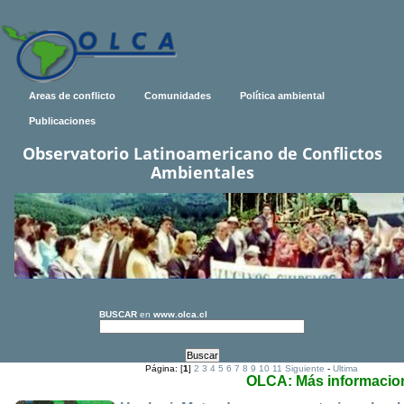
Areas de conflicto
Comunidades
Política ambiental
Publicaciones
Observatorio Latinoamericano de Conflictos
Ambientales
BUSCAR
en
www.olca.cl
Página: [
1
]
2
3
4
5
6
7
8
9
10
11
Siguiente
-
Ultima
OLCA: Más informacio