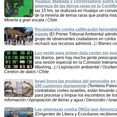
Hualqui: Mateada y conversatorio sobre l
amenaza de las tierras raras en la Cordill
las 15 hrs. se realizará en Hualqui un conv
de la minería de tierras raras que podría inst
Minería a gran escala / Chile
Reclamación contra calificación favorabl
trámite
(El Primer Tribunal Ambiental admiti
grupo de observantes ciudadanos en contra 
rechazó sus recursos administ...)
/ Bienes co
Luz verde para primer data center sin ev
los diarios, pero hay mucha gente preocupa
una sesión especial en la Comisión Inter
Washing...)
/ Legislación ambiental / Oculta
Centros de datos / Chile
Israel borra las pruebas del genocidio en
100 camiones diariamente
(Territorio Pale
contratistas civiles israelíes, están llevan
para procesar y limpiar los escombros de los b
información / Apropiación de tierras y agua / Genocidio / Israe
Las amenazas contra ONGs que denunciar
(Dirigentes de Libera y Ecocéanos recibiero