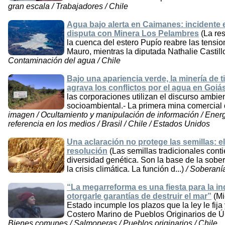
gran escala / Trabajadores / Chile
Agua bajo alerta en Caimanes: incidente e
disputa con Minera Los Pelambres
(La re
la cuenca del estero Pupío reabre las tensio
Mauro, mientras la diputada Nathalie Castillo
Contaminación del agua / Chile
Bajo una apariencia verde, la minería de tie
agrava los conflictos por el agua en Goiá
las corporaciones utilizan el discurso ambie
socioambiental.- La primera mina comercial de
imagen / Ocultamiento y manipulación de información / Energí
referencia en los medios / Brasil / Chile / Estados Unidos
Una aclaración no protege las semillas: e
resolución
(Las semillas tradicionales con
diversidad genética. Son la base de la sober
la crisis climática. La función d...)
/ Soberanía
“La megarreforma es una fiesta para la i
otorgarle garantías de destruir el mar”
(Mi
Estado incumple los plazos que la ley le fija 
Costero Marino de Pueblos Originarios de Úl
Bienes comunes / Salmoneras / Pueblos originarios / Chile