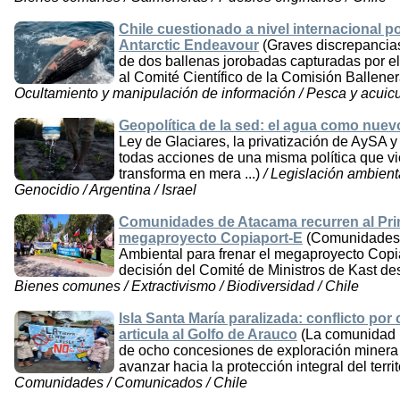
Chile cuestionado a nivel internacional p
Antarctic Endeavour
(Graves discrepancias
de dos ballenas jorobadas capturadas por el
al Comité Científico de la Comisión Ballenera 
Ocultamiento y manipulación de información / Pesca y acuicult
Geopolítica de la sed: el agua como nuev
Ley de Glaciares, la privatización de AySA 
todas acciones de una misma política que vi
transforma en mera ...)
/ Legislación ambienta
Genocidio / Argentina / Israel
Comunidades de Atacama recurren al Prime
megaproyecto Copiaport-E
(Comunidades 
Ambiental para frenar el megaproyecto Copi
decisión del Comité de Ministros de Kast de
Bienes comunes / Extractivismo / Biodiversidad / Chile
Isla Santa María paralizada: conflicto po
articula al Golfo de Arauco
(La comunidad in
de ocho concesiones de exploración minera
avanzar hacia la protección integral del territo
Comunidades / Comunicados / Chile