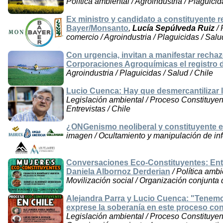
Política ambiental / Agroindustria / Plaguicid
Ex ministro y candidato a constituyente r
Bayer/Monsanto
,
Lucía Sepúlveda Ruiz
/ 
comercio / Agroindustria / Plaguicidas / Salu
Con urgencia, invitan a manifestar recha
Corporaciones Agroquímicas el registro 
Agroindustria / Plaguicidas / Salud / Chile
Lucio Cuenca: Hay que desmercantilizar 
Legislación ambiental / Proceso Constituyen
Entrevistas / Chile
¿ONGenismo neoliberal y constituyente e
imagen / Ocultamiento y manipulación de inf
Conversaciones Eco-Constituyentes: Entr
Daniela Albornoz Derderian
/ Política amb
Movilización social / Organización conjunta 
Alejandra Parra y Lucio Cuenca: "Tenemo
exprese la soberanía en este proceso con
Legislación ambiental / Proceso Constituyent