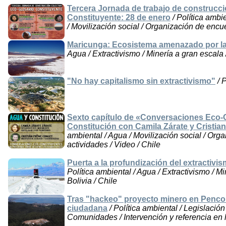
Tercera Jornada de trabajo de construcci
Constituyente: 28 de enero
/ Política ambi
/ Movilización social / Organización de encue
Maricunga: Ecosistema amenazado por la e
Agua / Extractivismo / Minería a gran escala 
"No hay capitalismo sin extractivismo"
/ P
Sexto capítulo de «Conversaciones Eco-
Constitución con Camila Zárate y Cristia
ambiental / Agua / Movilización social / Org
actividades / Video / Chile
Puerta a la profundización del extractivism
Política ambiental / Agua / Extractivismo / M
Bolivia / Chile
Tras "hackeo" proyecto minero en Penco
ciudadana
/ Política ambiental / Legislación
Comunidades / Intervención y referencia en 