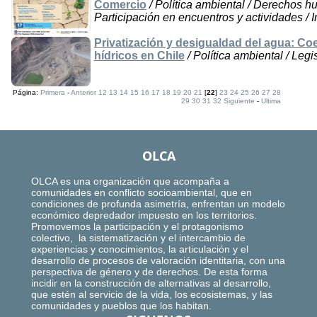
Comercio
/ Política ambiental / Derechos h
Participación en encuentros y actividades / I
Privatización y desigualdad del agua: Coe
hídricos en Chile
/ Política ambiental / Legi
Página:
Primera
-
Anterior
12
13
14
15
16
17
18
19
20
21
[
22
]
23
24
25
26
27
28
29
30
31
32
Siguiente
-
Ultima
OLCA
OLCA es una organización que acompaña a
comunidades en conflicto socioambiental, que en
condiciones de profunda asimetría, enfrentan un modelo
económico depredador impuesto en los territorios.
Promovemos la participación y el protagonismo
colectivo, la sistematización y el intercambio de
experiencias y conocimientos, la articulación y el
desarrollo de procesos de valoración identitaria, con una
perspectiva de género y de derechos. De esta forma
incidir en la construcción de alternativas al desarrollo,
que estén al servicio de la vida, los ecosistemas, y las
comunidades y pueblos que los habitan.