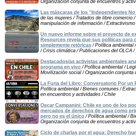
Organización conjunta de encuentros y activ
Las máscaras de los “Independientes No
de las mujeres / Tratados de libre comercio
manipulación de información / Extractivismo 
Un nuevo informe sobre el proyecto de 
Resources revela que sus políticas para 
simplemente retóricas
/ Política ambiental 
/ Crisis climática / Publicaciones del OLCA 
Destacados/as activistas ambientales ana
programa en vivo
/ Política ambiental / Le
Movilización social / Organización conjunta 
La Furia del Libro: Conversatorio Por un 
Política ambiental / Bienes comunes / Extract
en encuentros y actividades / Chile
Oscar Campanini: Chile es uno de los poc
mercados de derechos de agua como princ
pero no es el único
/ Política ambiental / B
Organización conjunta de encuentros y activ
Ciclo de charlas por el agua: Derecho hu