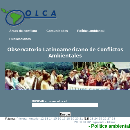
Areas de conflicto
Comunidades
Política ambiental
Publicaciones
Observatorio Latinoamericano de Conflictos
Ambientales
BUSCAR
en
www.olca.cl
Página:
Primera
-
Anterior
12
13
14
15
16
17
18
19
20
21
[
22
]
23
24
25
26
27
28
29
30
31
32
Siguiente
-
Ultima
- Política ambiental