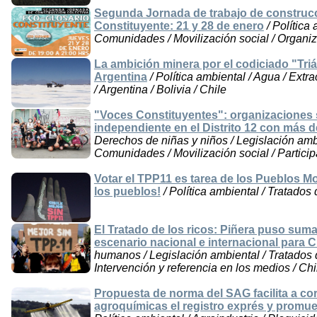
Segunda Jornada de trabajo de construcc
Constituyente: 21 y 28 de enero
/ Política
Comunidades / Movilización social / Organiz
La ambición minera por el codiciado "Trián
Argentina
/ Política ambiental / Agua / Extr
/ Argentina / Bolivia / Chile
"Voces Constituyentes": organizaciones soc
independiente en el Distrito 12 con más d
Derechos de niñas y niños / Legislación amb
Comunidades / Movilización social / Particip
Votar el TPP11 es tarea de los Pueblos M
los pueblos!
/ Política ambiental / Tratados 
El Tratado de los ricos: Piñera puso sum
escenario nacional e internacional para C
humanos / Legislación ambiental / Tratados d
Intervención y referencia en los medios / Chil
Propuesta de norma del SAG facilita a c
agroquímicas el registro exprés y promue