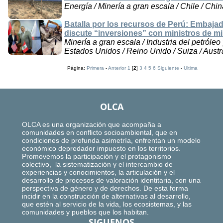
Energía / Minería a gran escala / Chile / Chi
Batalla por los recursos de Perú: Embaja
discute “inversiones” con ministros de mi
Minería a gran escala / Industria del petróleo
Estados Unidos / Reino Unido / Suiza / Austr
Página:
Primera
-
Anterior
1
[
2
]
3
4
5
6
Siguiente
-
Ultima
OLCA
OLCA es una organización que acompaña a
comunidades en conflicto socioambiental, que en
condiciones de profunda asimetría, enfrentan un modelo
económico depredador impuesto en los territorios.
Promovemos la participación y el protagonismo
colectivo, la sistematización y el intercambio de
experiencias y conocimientos, la articulación y el
desarrollo de procesos de valoración identitaria, con una
perspectiva de género y de derechos. De esta forma
incidir en la construcción de alternativas al desarrollo,
que estén al servicio de la vida, los ecosistemas, y las
comunidades y pueblos que los habitan.
SIGUENOS