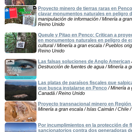
Proyecto minero de tierras raras en Penc
clavar monumentos naturales en peligro d
manipulación de información / Minería a gran 
Reino Unido
Queule y Pitao en Penco: Critican a proyec
en monumentos naturales en peligro de e
cultural / Minería a gran escala / Pueblos ori
Reino Unido
Las falsas soluciones de Anglo American
Destrucción de fuentes de agua / Minería a g
Las platas de paraísos fiscales que salpic
que busca instalarse en Penco
/ Minería a 
Canadá / Reino Unido
Proyecto transnacional minero en Región 
Minería a gran escala / Islas Caimán / Chile 
Por incumplimientos en la protección de f
sancionatorios contra dos generadoras d