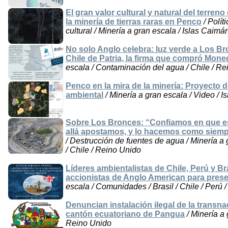
El gran valor cultural y natural del terre
la minería de tierras raras en Penco
/ Polít
cultural / Minería a gran escala / Islas Caim
No solo Anglo celebra: luz verde a Los Br
Chile de Patria, la firma que compró Mo
escala / Contaminación del agua / Chile / R
Penco en la mira de la minería: Proyecto de
ambiental
/ Minería a gran escala / Video / I
Sobre Los Bronces: “Confiamos en que est
allá apostamos, y lo hacemos como siem
/ Destrucción de fuentes de agua / Minería a
/ Chile / Reino Unido
Líderes ambientalistas de Chile, Perú y Br
accionistas de Anglo American para pres
escala / Comunidades / Brasil / Chile / Perú 
Denuncian instalación ilegal de la transn
cantón ecuatoriano de Pangua
/ Minería a
Reino Unido