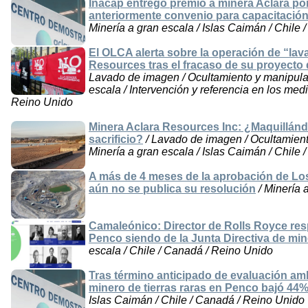
Inacap entregó premio a minera Aclara po
anteriormente convenio para capacitación
Minería a gran escala / Islas Caimán / Chile
El OLCA alerta sobre la operación de “la
Resources tras el fracaso de su proyecto d
Lavado de imagen / Ocultamiento y manipulac
escala / Intervención y referencia en los medi
Reino Unido
Minera Aclara Resources Inc: ¿Maquillándo
sacrificio?
/ Lavado de imagen / Ocultamient
Minería a gran escala / Islas Caimán / Chile
A más de 4 meses de la aprobación de Los
aún no se publica su resolución
/ Minería 
Camaleónico: Director de Rolls Royce resp
Penco siendo de la Junta Directiva de min
escala / Chile / Canadá / Reino Unido
Tras término anticipado de evaluación am
minero de tierras raras en Penco bajó 44%
Islas Caimán / Chile / Canadá / Reino Unido