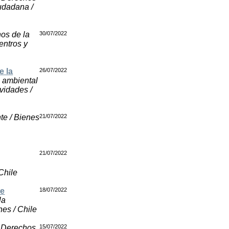
iudadana /
hos de la
30/07/2022
entros y
e la
26/07/2022
n ambiental
vidades /
te / Bienes
21/07/2022
21/07/2022
Chile
 e
18/07/2022
la
es / Chile
/ Derechos
15/07/2022