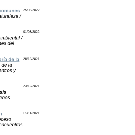
s comunes
25/03/2022
turaleza /
01/03/2022
 ambiental /
nes del
ría de la
28/12/2021
 de la
entros y
23/12/2021
sis
ienes
n
05/11/2021
roceso
 encuentros