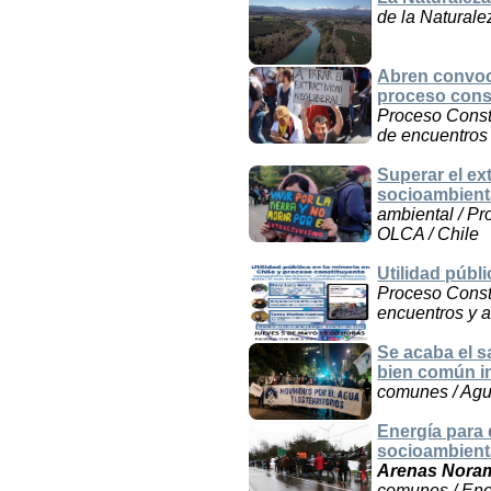
de la Naturale
Abren convoca
proceso const
Proceso Const
de encuentros 
Superar el ex
socioambient
ambiental / Pr
OLCA / Chile
Utilidad públ
Proceso Consti
encuentros y a
Se acaba el 
bien común i
comunes / Agu
Energía para 
socioambient
Arenas Nora
comunes / Ener