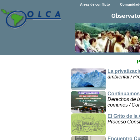
Areas de conflicto
Comunidad
Observato
P
La privatizac
ambiental / Pr
Continuamos e
Derechos de l
comunes / Com
El Grito de l
Proceso Consti
Encuentro Cu