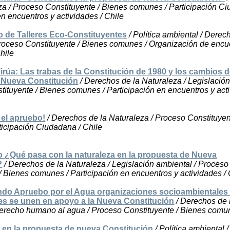
za / Proceso Constituyente / Bienes comunes / Participación C
en encuentros y actividades / Chile
o de Talleres Eco-Constituyentes
/ Política ambiental / Derec
roceso Constituyente / Bienes comunes / Organización de encu
hile
irúa: Las trabas de la Constitución de 1980 y los cambios d
 Nueva Constitución
/ Derechos de la Naturaleza / Legislació
tituyente / Bienes comunes / Participación en encuentros y acti
 el apruebo!
/ Derechos de la Naturaleza / Proceso Constituyen
icipación Ciudadana / Chile
 ¿Qué pasa con la naturaleza en la propuesta de Nueva
?
/ Derechos de la Naturaleza / Legislación ambiental / Proceso
/ Bienes comunes / Participación en encuentros y actividades / 
do Apruebo por el Agua organizaciones socioambientales
es se unen en apoyo a la Nueva Constitución
/ Derechos de 
Derecho humano al agua / Proceso Constituyente / Bienes comun
 en la propuesta de nueva Constitución
/ Política ambiental 