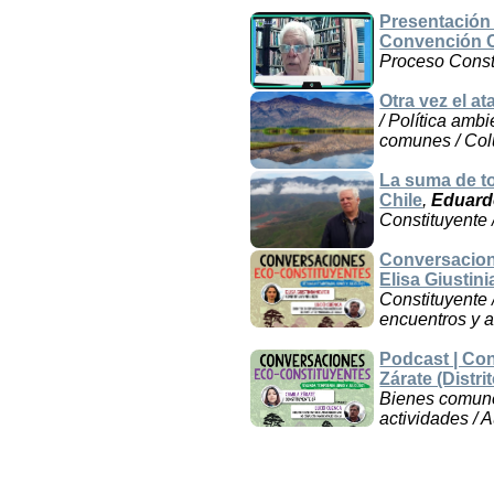
Presentación
Convención C
Proceso Const
Otra vez el a
/ Política amb
comunes / Col
La suma de to
Chile
,
Eduard
Constituyente 
Conversacion
Elisa Giustin
Constituyente 
encuentros y a
Podcast | Co
Zárate (Distrit
Bienes comunes
actividades / A