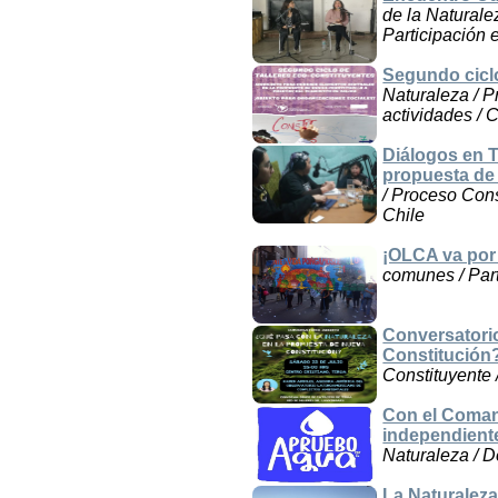
de la Naturale
Participación 
Segundo cicl
Naturaleza / P
actividades / C
Diálogos en T
propuesta de
/ Proceso Cons
Chile
¡OLCA va por
comunes / Part
Conversatorio
Constitución
Constituyente 
Con el Coman
independient
Naturaleza / 
La Naturaleza