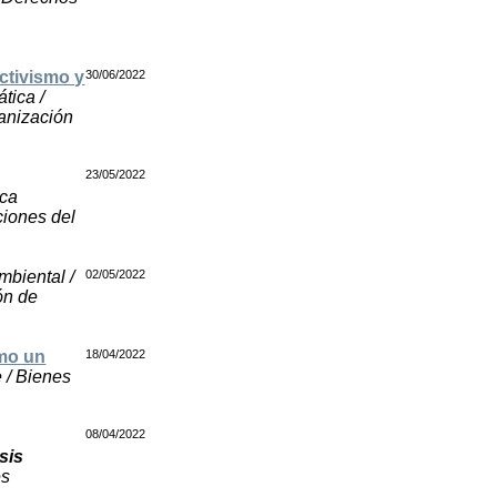
ctivismo y
30/06/2022
ática /
anización
23/05/2022
ica
ciones del
ambiental /
02/05/2022
ón de
omo un
18/04/2022
 / Bienes
08/04/2022
sis
es