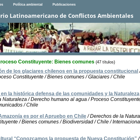
es
Política ambiental
Publicaciones
rio Latinoamericano de Conflictos Ambientales
roceso Constituyente: Bienes comunes
(47 títulos)
ión de los glaciares chilenos en la propuesta constitucional
oceso Constituyente / Bienes comunes / Glaciares / Chile
n la histórica defensa de las comunidades y la Naturaleza
a Naturaleza / Derecho humano al agua / Proceso Constituyente
unicados / Chile
a Amazonía es por el Apruebo en Chile
/ Derechos de la Natura
tuyente / Bienes comunes / Biodiversidad / Chile / Internaciona
ltural “Conozcamos la propuesta de Nueva Constitución”
/