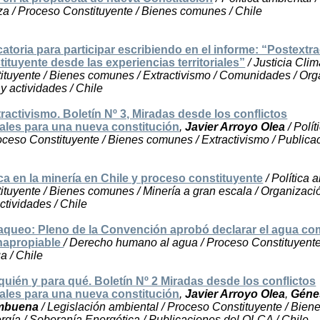
za / Proceso Constituyente / Bienes comunes / Chile
toria para participar escribiendo en el informe: “Postextra
ituyente desde las experiencias territoriales”
/ Justicia Clim
ituyente / Bienes comunes / Extractivismo / Comunidades / Org
y actividades / Chile
tractivismo. Boletín Nº 3, Miradas desde los conflictos
ales para una nueva constitución
,
Javier Arroyo Olea
/ Polít
oceso Constituyente / Bienes comunes / Extractivismo / Publica
ica en la minería en Chile y proceso constituyente
/ Política 
tuyente / Bienes comunes / Minería a gran escala / Organizaci
ctividades / Chile
saqueo: Pleno de la Convención aprobó declarar el agua c
napropiable
/ Derecho humano al agua / Proceso Constituyente
a / Chile
quién y para qué. Boletín Nº 2 Miradas desde los conflictos
ales para una nueva constitución
,
Javier Arroyo Olea
,
Géne
mbuena
/ Legislación ambiental / Proceso Constituyente / Bien
gía / Soberanía Energética / Publicaciones del OLCA / Chile