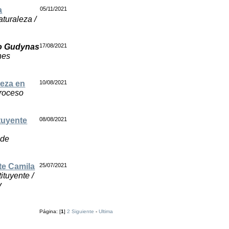
a
05/11/2021
aturaleza /
o Gudynas
17/08/2021
nes
leza en
10/08/2021
Proceso
tuyente
08/08/2021
 de
te Camila
25/07/2021
ituyente /
y
Página: [
1
]
2
Siguiente
-
Ultima