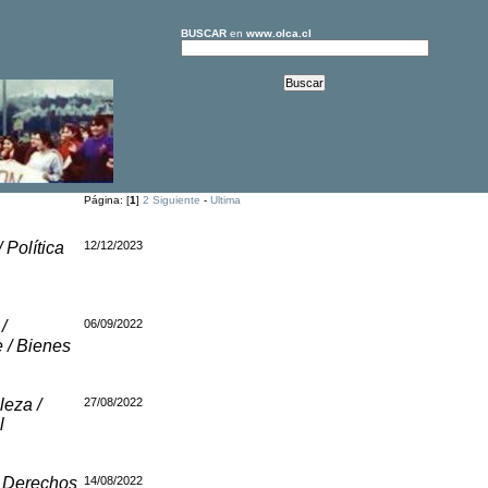
BUSCAR
en
www.olca.cl
Página: [
1
]
2
Siguiente
-
Ultima
/ Política
12/12/2023
/
06/09/2022
 / Bienes
leza /
27/08/2022
l
 Derechos
14/08/2022