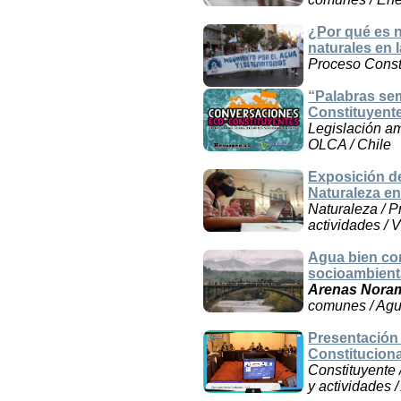
¿Por qué es n
naturales en 
Proceso Consti
“Palabras sem
Constituyente
Legislación am
OLCA / Chile
Exposición de
Naturaleza en
Naturaleza / P
actividades / V
Agua bien com
socioambient
Arenas Nora
comunes / Agu
Presentación
Constituciona
Constituyente 
y actividades /