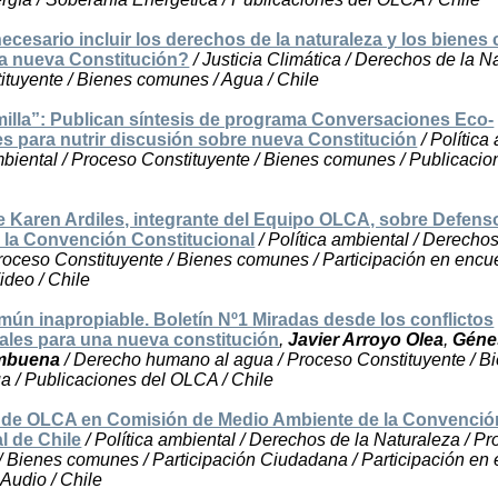
ecesario incluir los derechos de la naturaleza y los biene
la nueva Constitución?
/ Justicia Climática / Derechos de la Na
tuyente / Bienes comunes / Agua / Chile
illa”: Publican síntesis de programa Conversaciones Eco-
s para nutrir discusión sobre nueva Constitución
/ Política
biental / Proceso Constituyente / Bienes comunes / Publicacio
 Karen Ardiles, integrante del Equipo OLCA, sobre Defenso
 la Convención Constitucional
/ Política ambiental / Derechos
roceso Constituyente / Bienes comunes / Participación en encu
ideo / Chile
ún inapropiable. Boletín Nº1 Miradas desde los conflictos
ales para una nueva constitución
,
Javier Arroyo Olea
,
Géne
mbuena
/ Derecho humano al agua / Proceso Constituyente / B
a / Publicaciones del OLCA / Chile
 de OLCA en Comisión de Medio Ambiente de la Convenció
l de Chile
/ Política ambiental / Derechos de la Naturaleza / P
/ Bienes comunes / Participación Ciudadana / Participación en
 Audio / Chile